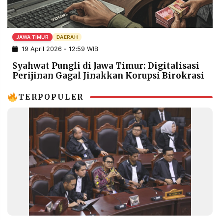
POLICY
WARGA
INFORMASI
KIRIM
IKLAN
TULISAN
JAWA TIMUR
DAERAH
19 April 2026 - 12:59 WIB
PENGADUAN
TERM
OF
Syahwat Pungli di Jawa Timur: Digitalisasi
SERVICE
Perijinan Gagal Jinakkan Korupsi Birokrasi
TERPOPULER
IKUTI
KAMI
©
PT.
RESOLUSI