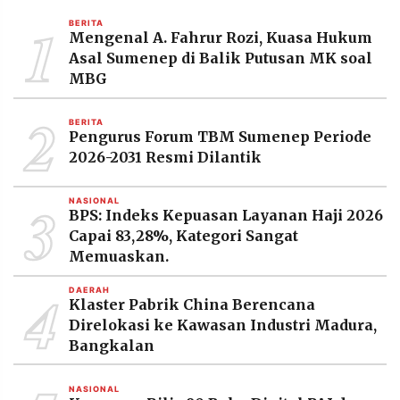
MEDIA
1
PRAMUDITA
BERITA
Mengenal A. Fahrur Rozi, Kuasa Hukum
Asal Sumenep di Balik Putusan MK soal
MBG
©
Resolusi.co
2
-
BERITA
2026
Pengurus Forum TBM Sumenep Periode
2026-2031 Resmi Dilantik
PT.
RESOLUSI
MEDIA
3
PRAMUDITA
NASIONAL
BPS: Indeks Kepuasan Layanan Haji 2026
Capai 83,28%, Kategori Sangat
Memuaskan.
4
DAERAH
Klaster Pabrik China Berencana
Direlokasi ke Kawasan Industri Madura,
Bangkalan
NASIONAL