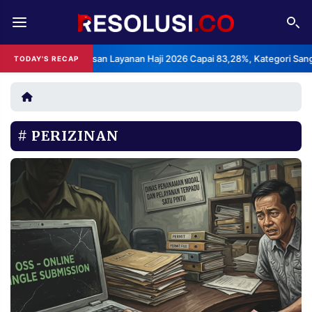
REDAKSI
TENTANG
 Indeks Kepuasan Layanan Haji 2026 Capai 83,28%, Kategori Sangat Me
TODAY'S RECAP
RESOLUSI
IKLAN
TV
PERIZINAN
RUBRIKASI
EDITORIAL
AKSARA
FINANSIA
PERSONA
DAERAH
NASIONAL
MANCA
SPORT
INFORMASI
PRIVACY
BERITA