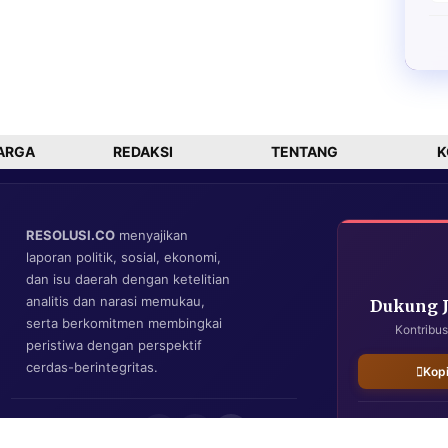
ARGA
REDAKSI
TENTANG
K
RESOLUSI.CO
menyajikan
laporan politik, sosial, ekonomi,
dan isu daerah dengan ketelitian
analitis dan narasi memukau,
Dukung 
serta berkomitmen membingkai
Kontribus
peristiwa dengan perspektif
cerdas-berintegritas.
Kop
IKUTI KAMI