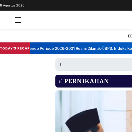
8 Agustus 2026
REDAKSI
TENTANG
RESOLUSI
IKLAN
E
TV
um TBM Sumenep Periode 2026-2031 Resmi Dilantik
BPS: Indeks Kepua
TODAY'S RECAP
•
RUBRIKASI
EDITORIAL
AKSARA
FINANSIA
PERSONA
PERNIKAHAN
DAERAH
NASIONAL
MANCA
SPORT
INFORMASI
PRIVACY
BERITA