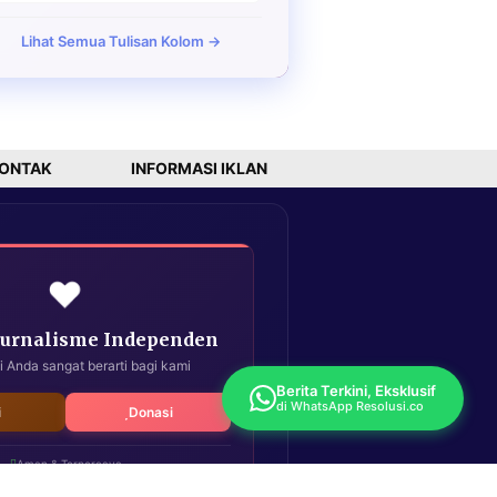
Lihat Semua Tulisan Kolom →
ONTAK
INFORMASI IKLAN
❤️
Jurnalisme Independen
i Anda sangat berarti bagi kami
Berita Terkini, Eksklusif
di WhatsApp Resolusi.co
i
Donasi
Aman & Terpercaya