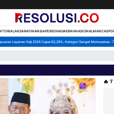
DITORIAL
AKSARA
FINANSIA
PERSONA
DAERAH
NASIONAL
MANCA
SPO
san Layanan Haji 2026 Capai 83,28%, Kategori Sangat Memuaskan.
Kla
•
🔥
T