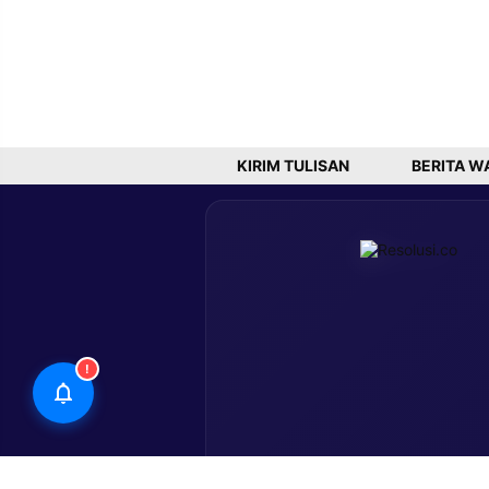
KIRIM TULISAN
BERITA W
!