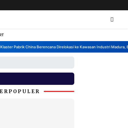
RT
ster Pabrik China Berencana Direlokasi ke Kawasan Industri Madura, Ban
ERPOPULER