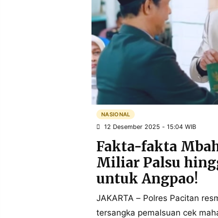
POLICY
WARGA
INFORMASI
KIRIM
IKLAN
TULISAN
PENGADUAN
TERM
OF
SERVICE
IKUTI
KAMI
NASIONAL
12 Desember 2025 - 15:04 WIB
Fakta-fakta Mba
Miliar Palsu hin
untuk Angpao!
JAKARTA – Polres Pacitan re
©
PT.
tersangka pemalsuan cek maha
RESOLUSI