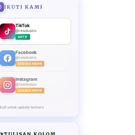
IKUTI KAMI
TikTok
@resolusico
AKTIF
Facebook
@resolusico
SEGERA HADIR
Instagram
@resolusico
SEGERA HADIR
Ikuti untuk update terbaru
️
TULISAN KOLOM