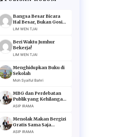
Bangsa Besar Bicara
Hal Besar, Bukan Gosip
Murahan
LIM WEN TJAI
Beri Waktu Jumhur
Bekerja!
LIM WEN TJAI
Menghidupkan Buku di
Sekolah
Moh Syaiful Bahri
MBG dan Perdebatan
Publik yang Kehilangan
Argumen
ASIP IRAMA
Menolak Makan Bergizi
Gratis Sama Saja
Menolak Masa Depan
ASIP IRAMA