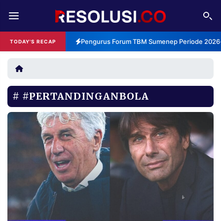
REDAKSI
TENTANG
Pengurus Forum TBM Sumenep Periode 2026-2
TODAY'S RECAP
RESOLUSI
IKLAN
TV
#PERTANDINGANBOLA
RUBRIKASI
EDITORIAL
AKSARA
FINANSIA
PERSONA
DAERAH
NASIONAL
MANCA
SPORT
INFORMASI
PRIVACY
BERITA