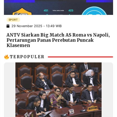
POLICY
WARGA
INFORMASI
KIRIM
IKLAN
TULISAN
SPORT
29 November 2025 - 13:49 WIB
PENGADUAN
TERM
OF
ANTV Siarkan Big Match AS Roma vs Napoli,
SERVICE
Pertarungan Panas Perebutan Puncak
Klasemen
TERPOPULER
IKUTI
KAMI
©
PT.
RESOLUSI