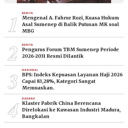
MEDIA
PRAMUDITA
1
BERITA
Mengenal A. Fahrur Rozi, Kuasa Hukum
Asal Sumenep di Balik Putusan MK soal
©
MBG
Resolusi.co
-
2
2026
BERITA
Pengurus Forum TBM Sumenep Periode
PT.
2026-2031 Resmi Dilantik
RESOLUSI
MEDIA
PRAMUDITA
3
NASIONAL
BPS: Indeks Kepuasan Layanan Haji 2026
Capai 83,28%, Kategori Sangat
Memuaskan.
4
DAERAH
Klaster Pabrik China Berencana
Direlokasi ke Kawasan Industri Madura,
Bangkalan