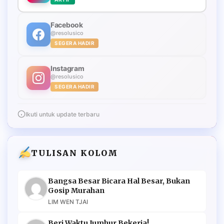
Facebook
@resolusico
SEGERA HADIR
Instagram
@resolusico
SEGERA HADIR
Ikuti untuk update terbaru
TULISAN KOLOM
Bangsa Besar Bicara Hal Besar, Bukan
Gosip Murahan
LIM WEN TJAI
Beri Waktu Jumhur Bekerja!