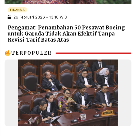
POLICY
WARGA
FINANSIA
INFORMASI
KIRIM
26 Februari 2026 - 13:10 WIB
IKLAN
TULISAN
Pengamat: Penambahan 50 Pesawat Boeing
PENGADUAN
TERM
untuk Garuda Tidak Akan Efektif Tanpa
OF
Revisi Tarif Batas Atas
SERVICE
TERPOPULER
IKUTI
KAMI
©
PT.
RESOLUSI