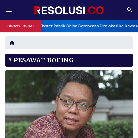
REDAKSI
TENTANG
Klaster Pabrik China Berencana Direlokasi ke Kawas
TODAY'S RECAP
RESOLUSI
IKLAN
TV
PESAWAT BOEING
RUBRIKASI
EDITORIAL
AKSARA
FINANSIA
PERSONA
DAERAH
NASIONAL
MANCA
SPORT
INFORMASI
PRIVACY
BERITA