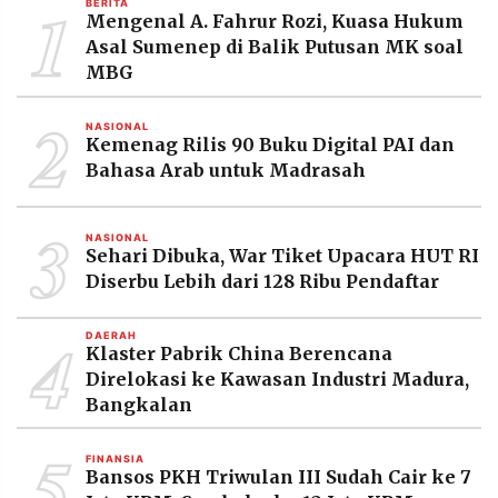
1
BERITA
MEDIA
Mengenal A. Fahrur Rozi, Kuasa Hukum
PRAMUDITA
Asal Sumenep di Balik Putusan MK soal
MBG
2
©
NASIONAL
Resolusi.co
Kemenag Rilis 90 Buku Digital PAI dan
-
2026
Bahasa Arab untuk Madrasah
PT.
3
RESOLUSI
MEDIA
NASIONAL
PRAMUDITA
Sehari Dibuka, War Tiket Upacara HUT RI
Diserbu Lebih dari 128 Ribu Pendaftar
4
DAERAH
Klaster Pabrik China Berencana
Direlokasi ke Kawasan Industri Madura,
Bangkalan
5
FINANSIA
Bansos PKH Triwulan III Sudah Cair ke 7