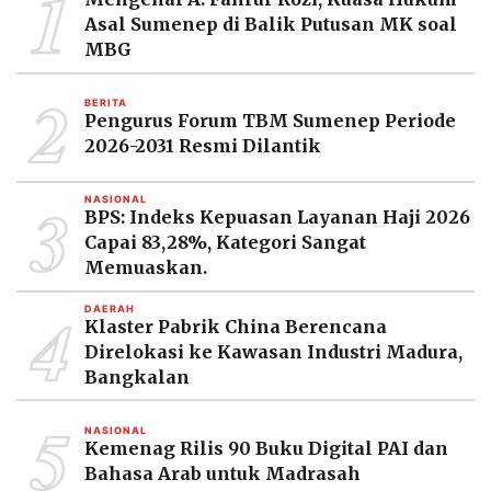
1
MEDIA
Asal Sumenep di Balik Putusan MK soal
PRAMUDITA
MBG
2
BERITA
©
Pengurus Forum TBM Sumenep Periode
Resolusi.co
-
2026-2031 Resmi Dilantik
2026
3
NASIONAL
PT.
BPS: Indeks Kepuasan Layanan Haji 2026
RESOLUSI
MEDIA
Capai 83,28%, Kategori Sangat
PRAMUDITA
Memuaskan.
4
DAERAH
Klaster Pabrik China Berencana
Direlokasi ke Kawasan Industri Madura,
Bangkalan
5
NASIONAL
Kemenag Rilis 90 Buku Digital PAI dan
Bahasa Arab untuk Madrasah