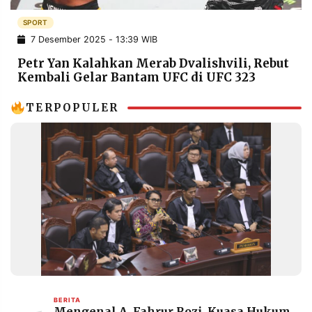
POLICY
WARGA
SPORT
INFORMASI
KIRIM
7 Desember 2025 - 13:39 WIB
IKLAN
TULISAN
Petr Yan Kalahkan Merab Dvalishvili, Rebut
PENGADUAN
TERM
Kembali Gelar Bantam UFC di UFC 323
OF
SERVICE
TERPOPULER
IKUTI
KAMI
©
PT.
BERITA
Mengenal A. Fahrur Rozi, Kuasa Hukum
RESOLUSI