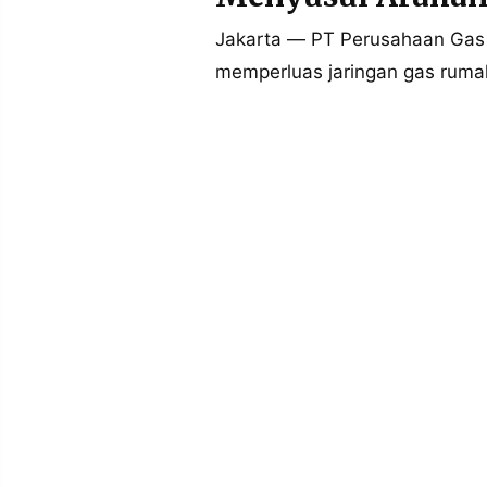
POLICY
WARGA
Jakarta — PT Perusahaan Gas
INFORMASI
KIRIM
memperluas jaringan gas rumah
IKLAN
TULISAN
PENGADUAN
TERM
OF
SERVICE
IKUTI
KAMI
©
PT.
RESOLUSI