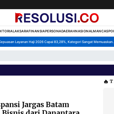
DITORIAL
AKSARA
FINANSIA
PERSONA
DAERAH
NASIONAL
MANCA
SPO
uasan Layanan Haji 2026 Capai 83,28%, Kategori Sangat Memuaskan.
K
•
🔥
T
pansi Jargas Batam
Bisnis dari Danantara