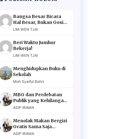
Bangsa Besar Bicara
Hal Besar, Bukan Gosip
Murahan
LIM WEN TJAI
Beri Waktu Jumhur
Bekerja!
LIM WEN TJAI
Menghidupkan Buku di
Sekolah
Moh Syaiful Bahri
MBG dan Perdebatan
Publik yang Kehilangan
Argumen
ASIP IRAMA
Menolak Makan Bergizi
Gratis Sama Saja
Menolak Masa Depan
ASIP IRAMA