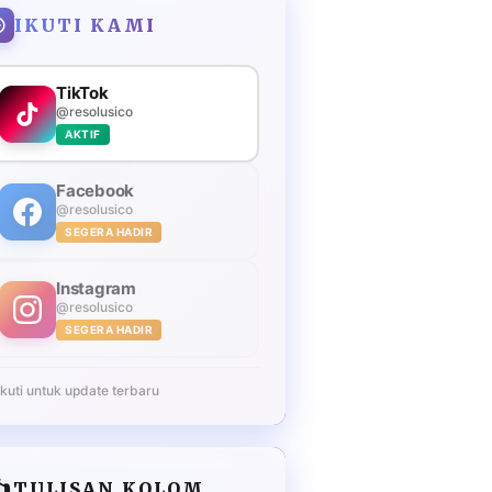
IKUTI KAMI
TikTok
@resolusico
AKTIF
Facebook
@resolusico
SEGERA HADIR
Instagram
@resolusico
SEGERA HADIR
Ikuti untuk update terbaru
️
TULISAN KOLOM