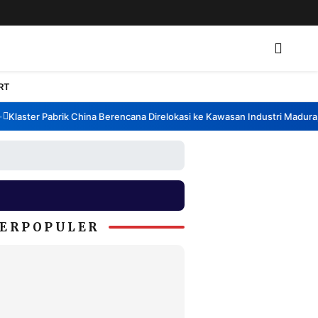
RT
laster Pabrik China Berencana Direlokasi ke Kawasan Industri Madura, B
ERPOPULER