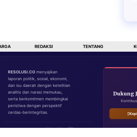
ARGA
REDAKSI
TENTANG
K
RESOLUSI.CO
menyajikan
laporan politik, sosial, ekonomi,
dan isu daerah dengan ketelitian
analitis dan narasi memukau,
Dukung 
serta berkomitmen membingkai
Kontribus
peristiwa dengan perspektif
cerdas-berintegritas.
Kop
IKUTI KAMI