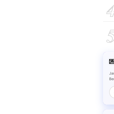

Ja
Be