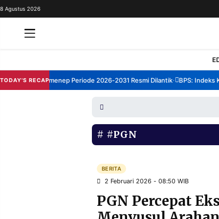
8 Agustus 2026
REDAKSI
TENTANG
RESOLUSI
IKLAN
E
TV
orum TBM Sumenep Periode 2026-2031 Resmi Dilantik
BPS: Indeks Kep
TODAY'S RECAP
•
RUBRIKASI
EDITORIAL
AKSARA
FINANSIA
PERSONA
#PGN
DAERAH
NASIONAL
MANCA
SPORT
BERITA
2 Februari 2026 - 08:50 WIB
PGN Percepat Eks
INFORMASI
Menyusul Arahan 
PRIVACY
BERITA