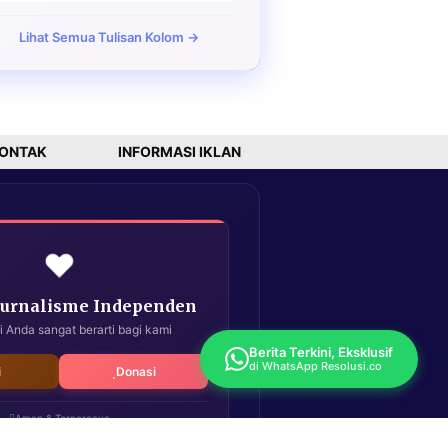
Lihat Semua Tulisan Kolom →
ONTAK
INFORMASI IKLAN
❤️
Jurnalisme Independen
i Anda sangat berarti bagi kami
Berita Terkini, Eksklusif
di WhatsApp Resolusi.co
i
Donasi
Aman & Terpercaya