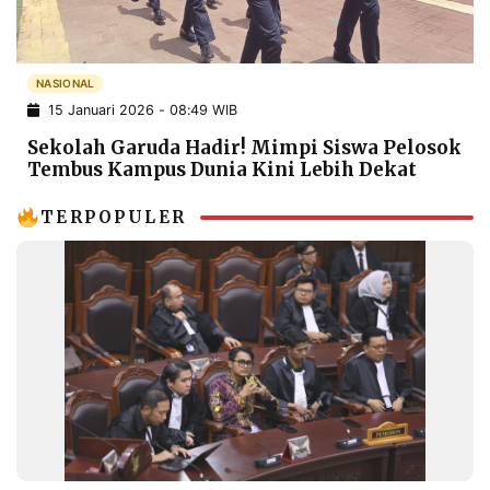
POLICY
WARGA
INFORMASI
KIRIM
IKLAN
TULISAN
NASIONAL
15 Januari 2026 - 08:49 WIB
PENGADUAN
TERM
OF
Sekolah Garuda Hadir! Mimpi Siswa Pelosok
SERVICE
Tembus Kampus Dunia Kini Lebih Dekat
TERPOPULER
IKUTI
KAMI
©
PT.
RESOLUSI