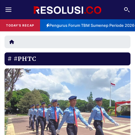
REDAKSI
TENTANG
Pengurus Forum TBM Sumenep Periode 2026-2
TODAY'S RECAP
RESOLUSI
IKLAN
TV
#PHTC
RUBRIKASI
EDITORIAL
AKSARA
FINANSIA
PERSONA
DAERAH
NASIONAL
MANCA
SPORT
INFORMASI
PRIVACY
BERITA