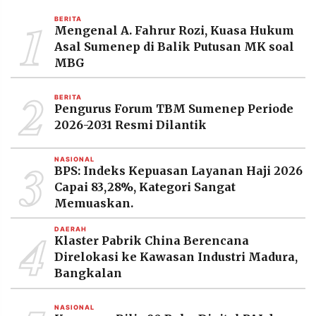
MEDIA
1
PRAMUDITA
BERITA
Mengenal A. Fahrur Rozi, Kuasa Hukum
Asal Sumenep di Balik Putusan MK soal
MBG
©
Resolusi.co
2
-
BERITA
2026
Pengurus Forum TBM Sumenep Periode
2026-2031 Resmi Dilantik
PT.
RESOLUSI
MEDIA
3
PRAMUDITA
NASIONAL
BPS: Indeks Kepuasan Layanan Haji 2026
Capai 83,28%, Kategori Sangat
Memuaskan.
4
DAERAH
Klaster Pabrik China Berencana
Direlokasi ke Kawasan Industri Madura,
Bangkalan
NASIONAL