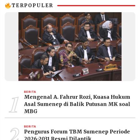
MEDIA
TERPOPULER
PRAMUDITA
©
Resolusi.co
-
2026
PT.
RESOLUSI
MEDIA
PRAMUDITA
1
BERITA
Mengenal A. Fahrur Rozi, Kuasa Hukum
Asal Sumenep di Balik Putusan MK soal
MBG
2
BERITA
Pengurus Forum TBM Sumenep Periode
2026-2031 Resmi Dilantik