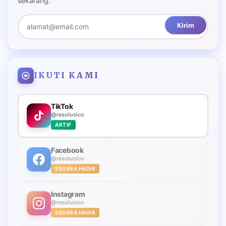
sekarang.
Kirim
IKUTI KAMI
TikTok
@resolusico
AKTIF
Facebook
@resolusico
SEGERA HADIR
Instagram
@resolusico
SEGERA HADIR