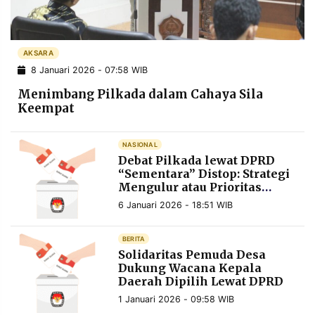
POLICY
WARGA
INFORMASI
KIRIM
IKLAN
TULISAN
AKSARA
8 Januari 2026 - 07:58 WIB
PENGADUAN
TERM
OF
Menimbang Pilkada dalam Cahaya Sila
SERVICE
Keempat
NASIONAL
IKUTI
Debat Pilkada lewat DPRD
KAMI
“Sementara” Distop: Strategi
Mengulur atau Prioritas
Genuine?
6 Januari 2026 - 18:51 WIB
BERITA
Solidaritas Pemuda Desa
Dukung Wacana Kepala
Daerah Dipilih Lewat DPRD
©
1 Januari 2026 - 09:58 WIB
PT.
RESOLUSI