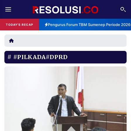
REDAKSI
TENTANG
Pengurus Forum TBM Sumenep Periode 2026-2
TODAY'S RECAP
RESOLUSI
IKLAN
TV
#PILKADA#DPRD
RUBRIKASI
EDITORIAL
AKSARA
FINANSIA
PERSONA
DAERAH
NASIONAL
MANCA
SPORT
INFORMASI
PRIVACY
BERITA