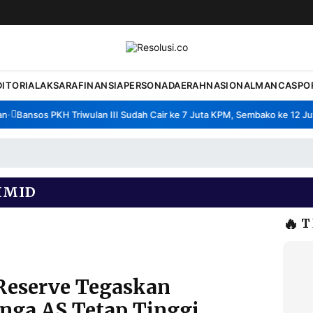
DITORIAL
AKSARA
FINANSIA
PERSONA
DAERAH
NASIONAL
MANCA
SPO
Bansos PKH Triwulan III Sudah Cair ke 7 Juta KPM, Sembako ke 12 Juta
HMID
🔥
T
 Reserve Tegaskan
nga AS Tetap Tinggi