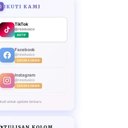
IKUTI KAMI
TikTok
@resolusico
AKTIF
Facebook
@resolusico
SEGERA HADIR
Instagram
@resolusico
SEGERA HADIR
Ikuti untuk update terbaru
️
TULISAN KOLOM