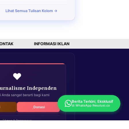
Lihat Semua Tulisan Kolom →
ONTAK
INFORMASI IKLAN
❤️
Jurnalisme Independen
i Anda sangat berarti bagi kami
Berita Terkini, Eksklusif
di WhatsApp Resolusi.co
i
Donasi
Aman & Terpercaya