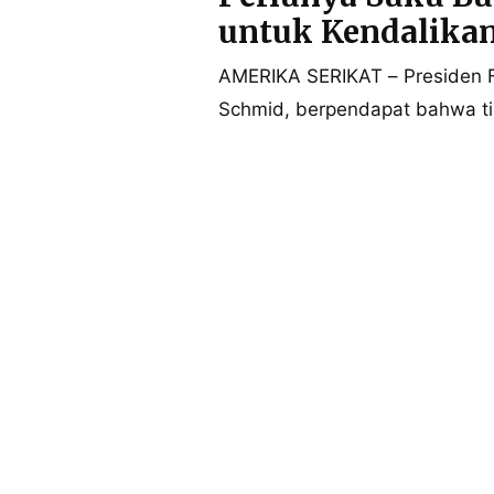
POLICY
WARGA
untuk Kendalikan
INFORMASI
KIRIM
IKLAN
TULISAN
AMERIKA SERIKAT – Presiden Fe
Schmid, berpendapat bahwa ti
PENGADUAN
TERM
OF
SERVICE
IKUTI
KAMI
©
PT.
RESOLUSI