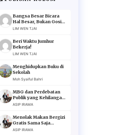
Bangsa Besar Bicara
Hal Besar, Bukan Gosip
Murahan
LIM WEN TJAI
Beri Waktu Jumhur
Bekerja!
LIM WEN TJAI
Menghidupkan Buku di
Sekolah
Moh Syaiful Bahri
MBG dan Perdebatan
Publik yang Kehilangan
Argumen
ASIP IRAMA
Menolak Makan Bergizi
Gratis Sama Saja
Menolak Masa Depan
ASIP IRAMA