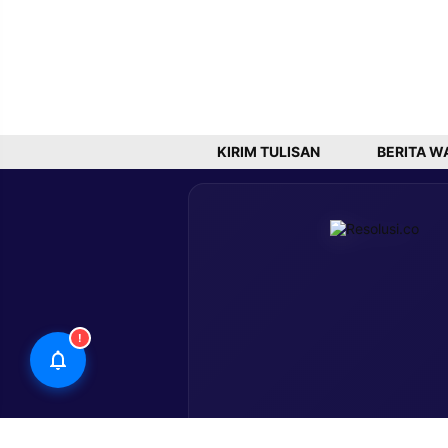
KIRIM TULISAN
BERITA W
!