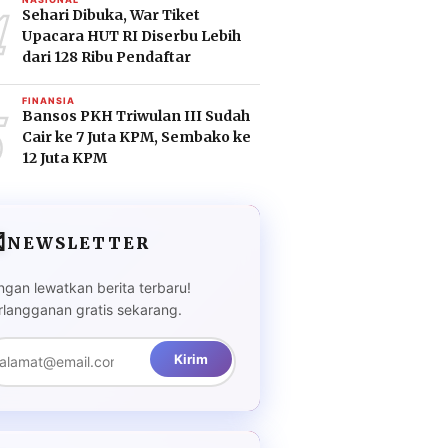
4
Sehari Dibuka, War Tiket
Upacara HUT RI Diserbu Lebih
dari 128 Ribu Pendaftar
5
FINANSIA
Bansos PKH Triwulan III Sudah
Cair ke 7 Juta KPM, Sembako ke
12 Juta KPM

NEWSLETTER
ngan lewatkan berita terbaru!
rlangganan gratis sekarang.
Kirim