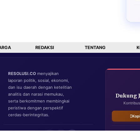
ARGA
REDAKSI
TENTANG
K
RESOLUSI.CO
menyajikan
laporan politik, sosial, ekonomi,
dan isu daerah dengan ketelitian
analitis dan narasi memukau,
Dukung 
serta berkomitmen membingkai
Kontribus
peristiwa dengan perspektif
cerdas-berintegritas.
Kop
IKUTI KAMI