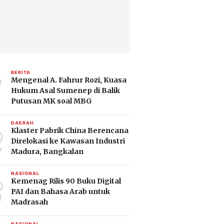
1
BERITA
Mengenal A. Fahrur Rozi, Kuasa
Hukum Asal Sumenep di Balik
Putusan MK soal MBG
2
DAERAH
Klaster Pabrik China Berencana
Direlokasi ke Kawasan Industri
Madura, Bangkalan
3
NASIONAL
Kemenag Rilis 90 Buku Digital
PAI dan Bahasa Arab untuk
Madrasah
NASIONAL