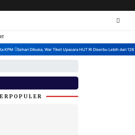
RT
 KPM
Sehari Dibuka, War Tiket Upacara HUT RI Diserbu Lebih dari 128 Ri
•
ERPOPULER