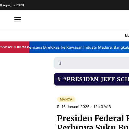
6 Agustus 2026
REDAKSI
TENTANG
RESOLUSI
IKLAN
E
TV
brik China Berencana Direlokasi ke Kawasan Industri Madura, Bangkalan
TODAY'S RECAP
•
RUBRIKASI
EDITORIAL
AKSARA
FINANSIA
PERSONA
#PRESIDEN JEFF SC
DAERAH
NASIONAL
MANCA
SPORT
MANCA
16 Januari 2026 - 12:43 WIB
Presiden Federal
INFORMASI
Perlunya Suku Bu
PRIVACY
BERITA