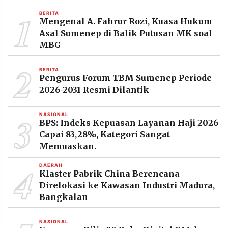
MEDIA
1
PRAMUDITA
BERITA
Mengenal A. Fahrur Rozi, Kuasa Hukum
Asal Sumenep di Balik Putusan MK soal
MBG
©
Resolusi.co
2
-
BERITA
2026
Pengurus Forum TBM Sumenep Periode
2026-2031 Resmi Dilantik
PT.
RESOLUSI
MEDIA
3
PRAMUDITA
NASIONAL
BPS: Indeks Kepuasan Layanan Haji 2026
Capai 83,28%, Kategori Sangat
Memuaskan.
4
DAERAH
Klaster Pabrik China Berencana
Direlokasi ke Kawasan Industri Madura,
Bangkalan
NASIONAL