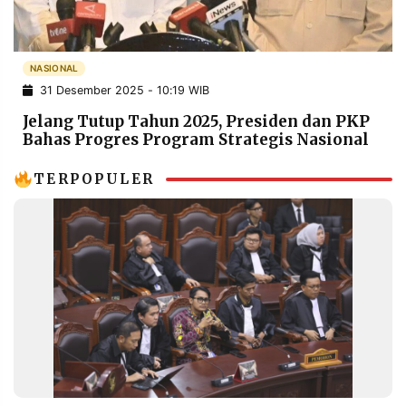
POLICY
WARGA
INFORMASI
KIRIM
IKLAN
TULISAN
NASIONAL
31 Desember 2025 - 10:19 WIB
PENGADUAN
TERM
OF
Jelang Tutup Tahun 2025, Presiden dan PKP
SERVICE
Bahas Progres Program Strategis Nasional
TERPOPULER
IKUTI
KAMI
©
PT.
RESOLUSI