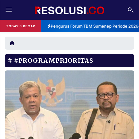
REDAKSI
TENTANG
Pengurus Forum TBM Sumenep Periode 2026-2
TODAY'S RECAP
RESOLUSI
IKLAN
TV
#PROGRAMPRIORITAS
RUBRIKASI
EDITORIAL
AKSARA
FINANSIA
PERSONA
DAERAH
NASIONAL
MANCA
SPORT
INFORMASI
PRIVACY
BERITA