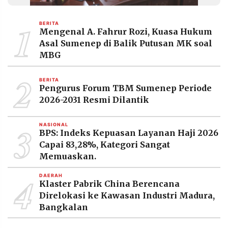
MEDIA
PRAMUDITA
1
BERITA
Mengenal A. Fahrur Rozi, Kuasa Hukum
Asal Sumenep di Balik Putusan MK soal
©
MBG
Resolusi.co
-
2
2026
BERITA
Pengurus Forum TBM Sumenep Periode
PT.
2026-2031 Resmi Dilantik
RESOLUSI
MEDIA
PRAMUDITA
3
NASIONAL
BPS: Indeks Kepuasan Layanan Haji 2026
Capai 83,28%, Kategori Sangat
Memuaskan.
4
DAERAH
Klaster Pabrik China Berencana
Direlokasi ke Kawasan Industri Madura,
Bangkalan