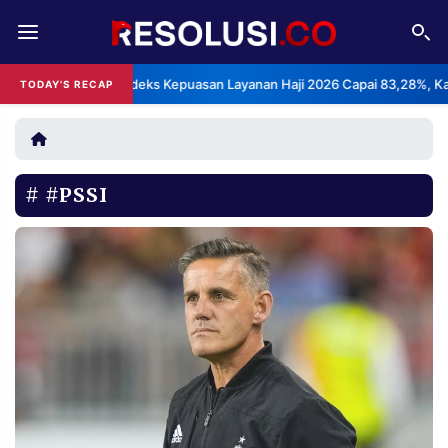
REDAKSI
TENTANG
BPS: Indeks Kepuasan Layanan Haji 2026 Capai 83,28%, Kategori
TODAY'S RECAP
RESOLUSI
IKLAN
TV
#PSSI
RUBRIKASI
EDITORIAL
AKSARA
FINANSIA
PERSONA
DAERAH
NASIONAL
MANCA
SPORT
INFORMASI
PRIVACY
BERITA