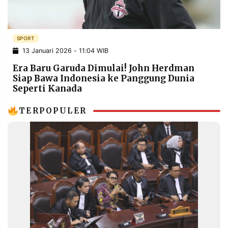
POLICY
WARGA
INFORMASI
KIRIM
IKLAN
TULISAN
SPORT
13 Januari 2026 - 11:04 WIB
PENGADUAN
TERM
OF
Era Baru Garuda Dimulai! John Herdman
SERVICE
Siap Bawa Indonesia ke Panggung Dunia
Seperti Kanada
TERPOPULER
IKUTI
KAMI
©
PT.
RESOLUSI