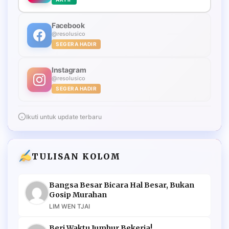
Facebook
@resolusico
SEGERA HADIR
Instagram
@resolusico
SEGERA HADIR
Ikuti untuk update terbaru
TULISAN KOLOM
Bangsa Besar Bicara Hal Besar, Bukan
Gosip Murahan
LIM WEN TJAI
Beri Waktu Jumhur Bekerja!