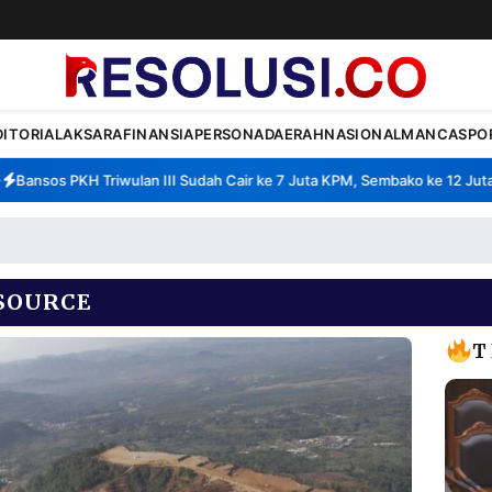
DITORIAL
AKSARA
FINANSIA
PERSONA
DAERAH
NASIONAL
MANCA
SPO
ansos PKH Triwulan III Sudah Cair ke 7 Juta KPM, Sembako ke 12 Juta K
SOURCE
T