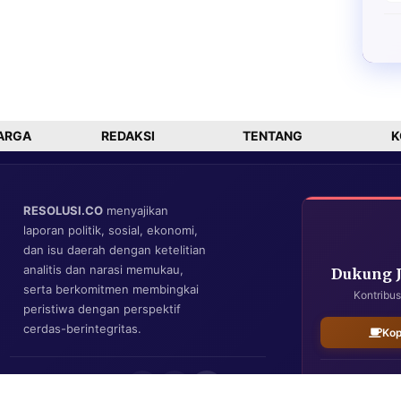
ARGA
REDAKSI
TENTANG
K
RESOLUSI.CO
menyajikan
laporan politik, sosial, ekonomi,
dan isu daerah dengan ketelitian
analitis dan narasi memukau,
Dukung 
serta berkomitmen membingkai
Kontribus
peristiwa dengan perspektif
cerdas-berintegritas.
Kop
IKUTI KAMI