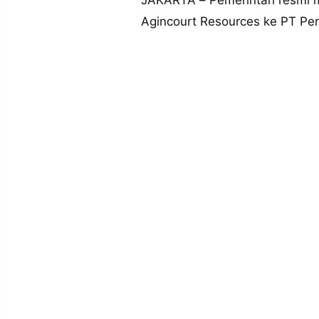
JAKARTA – Pemerintah resmi m
MEDIA
PRAMUDITA
Agincourt Resources ke PT Pe
©
Resolusi.co
-
2026
PT.
RESOLUSI
MEDIA
PRAMUDITA