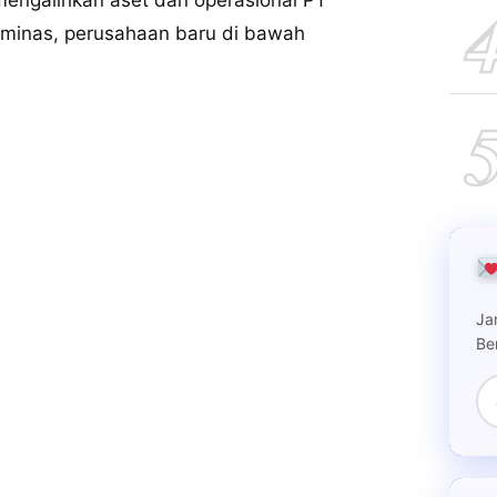
engalihkan aset dan operasional PT
rminas, perusahaan baru di bawah
Ja
Be