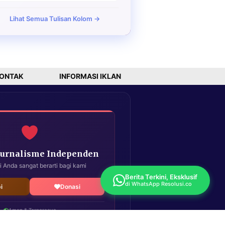
Lihat Semua Tulisan Kolom →
ONTAK
INFORMASI IKLAN
Jurnalisme Independen
i Anda sangat berarti bagi kami
Berita Terkini, Eksklusif
di WhatsApp Resolusi.co
i
Donasi
Aman & Terpercaya