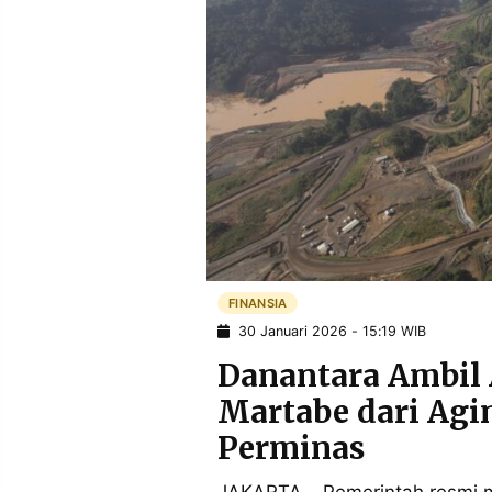
POLICY
WARGA
INFORMASI
KIRIM
IKLAN
TULISAN
PENGADUAN
TERM
OF
SERVICE
IKUTI
KAMI
FINANSIA
30 Januari 2026 - 15:19 WIB
Danantara Ambil
Martabe dari Agi
Perminas
©
PT.
RESOLUSI