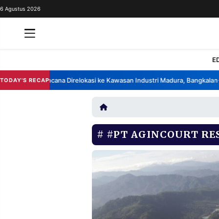
6 Agustus 2026
REDAKSI
TENTANG
RESOLUSI
IKLAN
E
TV
k China Berencana Direlokasi ke Kawasan Industri Madura, Bangkalan
B
TODAY'S RECAP
•
RUBRIKASI
EDITORIAL
AKSARA
FINANSIA
PERSONA
#PT AGINCOURT RE
DAERAH
NASIONAL
MANCA
SPORT
INFORMASI
PRIVACY
BERITA