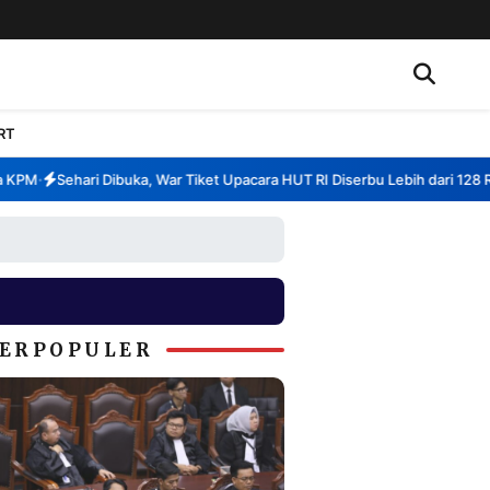
RT
PM
Sehari Dibuka, War Tiket Upacara HUT RI Diserbu Lebih dari 128 Ribu
•
ERPOPULER