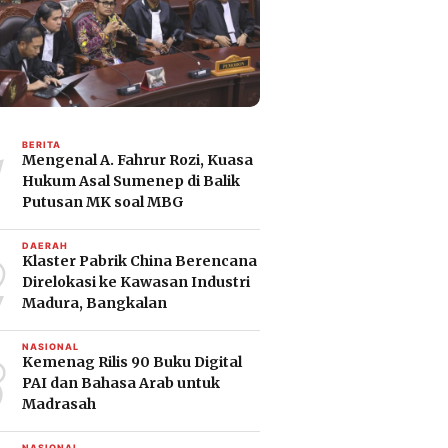
1
BERITA
Mengenal A. Fahrur Rozi, Kuasa
Hukum Asal Sumenep di Balik
Putusan MK soal MBG
2
DAERAH
Klaster Pabrik China Berencana
Direlokasi ke Kawasan Industri
Madura, Bangkalan
3
NASIONAL
Kemenag Rilis 90 Buku Digital
PAI dan Bahasa Arab untuk
Madrasah
NASIONAL