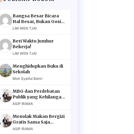
Bangsa Besar Bicara
Hal Besar, Bukan Gosip
Murahan
LIM WEN TJAI
Beri Waktu Jumhur
Bekerja!
LIM WEN TJAI
Menghidupkan Buku di
Sekolah
Moh Syaiful Bahri
MBG dan Perdebatan
Publik yang Kehilangan
Argumen
ASIP IRAMA
Menolak Makan Bergizi
Gratis Sama Saja
Menolak Masa Depan
ASIP IRAMA