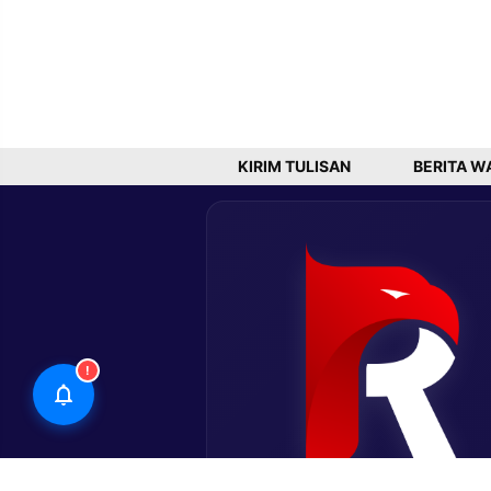
KIRIM TULISAN
BERITA W
!