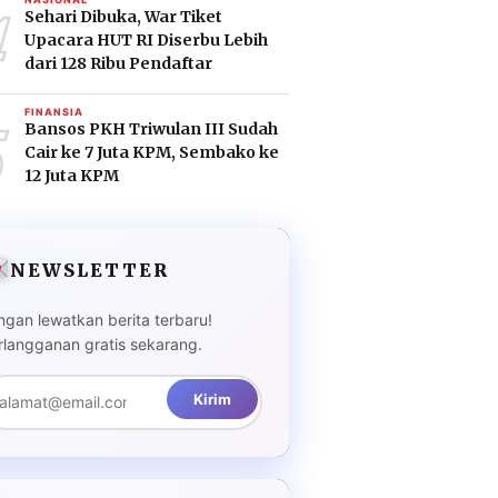
4
Sehari Dibuka, War Tiket
Upacara HUT RI Diserbu Lebih
dari 128 Ribu Pendaftar
5
FINANSIA
Bansos PKH Triwulan III Sudah
Cair ke 7 Juta KPM, Sembako ke
12 Juta KPM
NEWSLETTER
ngan lewatkan berita terbaru!
rlangganan gratis sekarang.
Kirim