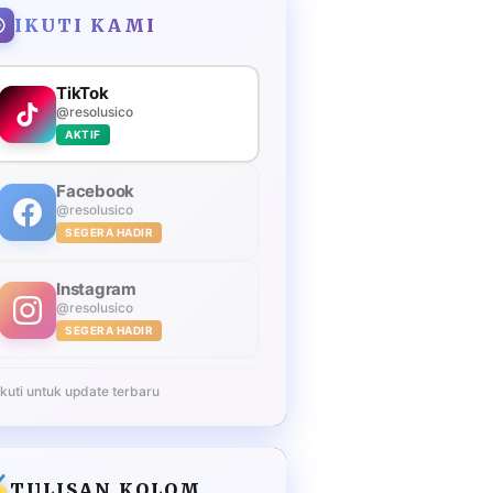
IKUTI KAMI
TikTok
@resolusico
AKTIF
Facebook
@resolusico
SEGERA HADIR
Instagram
@resolusico
SEGERA HADIR
Ikuti untuk update terbaru
TULISAN KOLOM