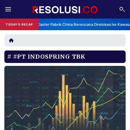
REDAKSI
TENTANG
Klaster Pabrik China Berencana Direlokasi ke Kawas
TODAY'S RECAP
RESOLUSI
IKLAN
TV
#PT INDOSPRING TBK
RUBRIKASI
EDITORIAL
AKSARA
FINANSIA
PERSONA
DAERAH
NASIONAL
MANCA
SPORT
INFORMASI
PRIVACY
BERITA