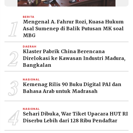
MEDIA
PRAMUDITA
1
BERITA
Mengenal A. Fahrur Rozi, Kuasa Hukum
Asal Sumenep di Balik Putusan MK soal
©
MBG
Resolusi.co
-
2026
2
DAERAH
Klaster Pabrik China Berencana
PT.
Direlokasi ke Kawasan Industri Madura,
RESOLUSI
MEDIA
Bangkalan
PRAMUDITA
3
NASIONAL
Kemenag Rilis 90 Buku Digital PAI dan
Bahasa Arab untuk Madrasah
4
NASIONAL
Sehari Dibuka, War Tiket Upacara HUT RI
Diserbu Lebih dari 128 Ribu Pendaftar