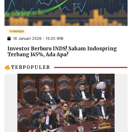
POLICY
WARGA
INFORMASI
KIRIM
IKLAN
TULISAN
PENGADUAN
TERM
FINANSIA
OF
16 Januari 2026 - 15:20 WIB
SERVICE
Investor Berburu INDS! Saham Indospring
Terbang 145%, Ada Apa?
IKUTI
TERPOPULER
KAMI
©
PT.
RESOLUSI