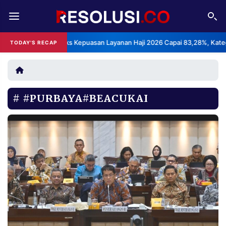
REDAKSI
TENTANG
BPS: Indeks Kepuasan Layanan Haji 2026 Capai 83,28%, Kategori S
TODAY'S RECAP
RESOLUSI
IKLAN
TV
#PURBAYA#BEACUKAI
RUBRIKASI
EDITORIAL
AKSARA
FINANSIA
PERSONA
DAERAH
NASIONAL
MANCA
SPORT
INFORMASI
PRIVACY
BERITA