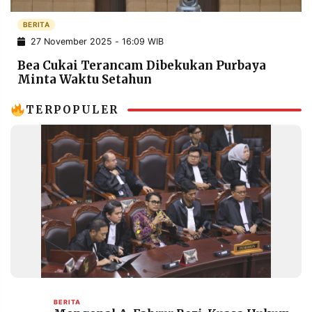
POLICY
WARGA
BERITA
INFORMASI
KIRIM
27 November 2025 - 16:09 WIB
IKLAN
TULISAN
Bea Cukai Terancam Dibekukan Purbaya
PENGADUAN
TERM
Minta Waktu Setahun
OF
SERVICE
TERPOPULER
IKUTI
KAMI
©
PT.
BERITA
RESOLUSI