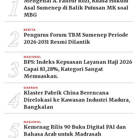
1
Mengenal A. Fahrur Rozi, Kuasa Hukum
MEDIA
Asal Sumenep di Balik Putusan MK soal
PRAMUDITA
MBG
2
BERITA
©
Pengurus Forum TBM Sumenep Periode
Resolusi.co
-
2026-2031 Resmi Dilantik
2026
3
PT.
NASIONAL
BPS: Indeks Kepuasan Layanan Haji 2026
RESOLUSI
MEDIA
Capai 83,28%, Kategori Sangat
PRAMUDITA
Memuaskan.
4
DAERAH
Klaster Pabrik China Berencana
Direlokasi ke Kawasan Industri Madura,
Bangkalan
5
NASIONAL
Kemenag Rilis 90 Buku Digital PAI dan
Bahasa Arab untuk Madrasah