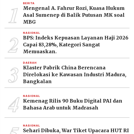
1
MEDIA
BERITA
PRAMUDITA
Mengenal A. Fahrur Rozi, Kuasa Hukum
Asal Sumenep di Balik Putusan MK soal
MBG
©
2
NASIONAL
Resolusi.co
BPS: Indeks Kepuasan Layanan Haji 2026
-
2026
Capai 83,28%, Kategori Sangat
Memuaskan.
PT.
RESOLUSI
3
DAERAH
MEDIA
Klaster Pabrik China Berencana
PRAMUDITA
Direlokasi ke Kawasan Industri Madura,
Bangkalan
4
NASIONAL
Kemenag Rilis 90 Buku Digital PAI dan
Bahasa Arab untuk Madrasah
5
NASIONAL
Sehari Dibuka, War Tiket Upacara HUT RI