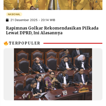
POLICY
WARGA
INFORMASI
KIRIM
NASIONAL
IKLAN
TULISAN
21 Desember 2025 - 20:14 WIB
PENGADUAN
TERM
Rapimnas Golkar Rekomendasikan Pilkada
OF
Lewat DPRD, Ini Alasannya
SERVICE
TERPOPULER
IKUTI
KAMI
©
PT.
RESOLUSI