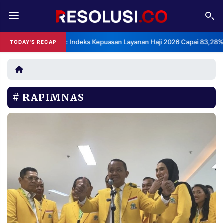
REDAKSI
TENTANG
BPS: Indeks Kepuasan Layanan Haji 2026 Capai 83,28%
TODAY'S RECAP
RESOLUSI
IKLAN
TV
RAPIMNAS
RUBRIKASI
EDITORIAL
AKSARA
FINANSIA
PERSONA
DAERAH
NASIONAL
MANCA
SPORT
INFORMASI
PRIVACY
BERITA