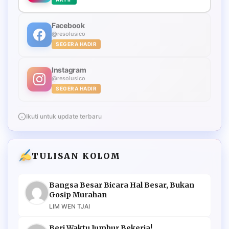
Facebook
@resolusico
SEGERA HADIR
Instagram
@resolusico
SEGERA HADIR
Ikuti untuk update terbaru
TULISAN KOLOM
Bangsa Besar Bicara Hal Besar, Bukan
Gosip Murahan
LIM WEN TJAI
Beri Waktu Jumhur Bekerja!