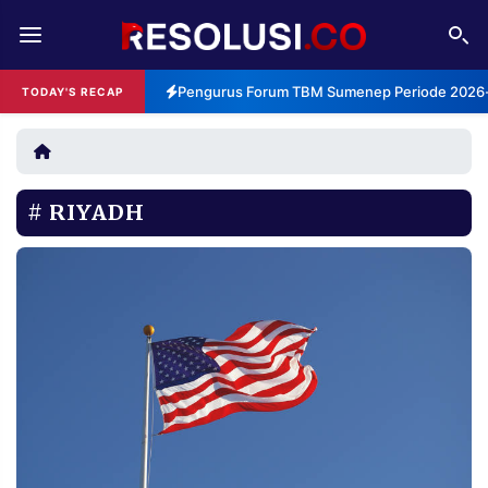
REDAKSI
TENTANG
Pengurus Forum TBM Sumenep Periode 2026-2
TODAY'S RECAP
RESOLUSI
IKLAN
TV
RIYADH
RUBRIKASI
EDITORIAL
AKSARA
FINANSIA
PERSONA
DAERAH
NASIONAL
MANCA
SPORT
INFORMASI
PRIVACY
BERITA