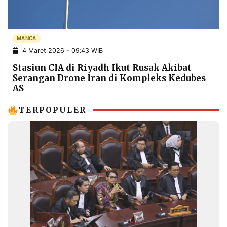
POLICY
WARGA
INFORMASI
KIRIM
IKLAN
TULISAN
MANCA
4 Maret 2026 - 09:43 WIB
PENGADUAN
TERM
OF
Stasiun CIA di Riyadh Ikut Rusak Akibat
SERVICE
Serangan Drone Iran di Kompleks Kedubes
AS
TERPOPULER
IKUTI
KAMI
©
PT.
RESOLUSI