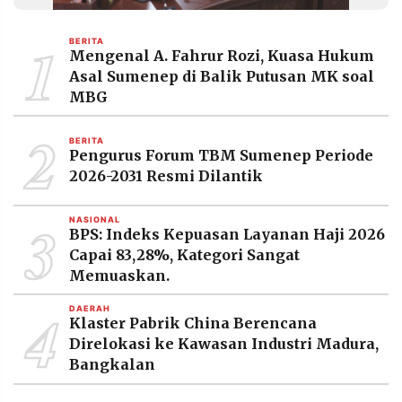
MEDIA
PRAMUDITA
1
BERITA
Mengenal A. Fahrur Rozi, Kuasa Hukum
Asal Sumenep di Balik Putusan MK soal
©
MBG
Resolusi.co
-
2
2026
BERITA
Pengurus Forum TBM Sumenep Periode
PT.
2026-2031 Resmi Dilantik
RESOLUSI
MEDIA
PRAMUDITA
3
NASIONAL
BPS: Indeks Kepuasan Layanan Haji 2026
Capai 83,28%, Kategori Sangat
Memuaskan.
4
DAERAH
Klaster Pabrik China Berencana
Direlokasi ke Kawasan Industri Madura,
Bangkalan