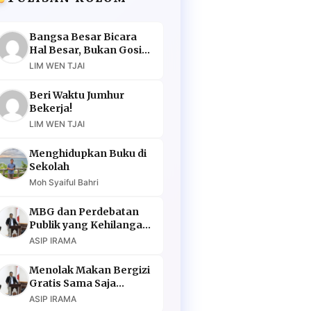
Bangsa Besar Bicara
Hal Besar, Bukan Gosip
Murahan
LIM WEN TJAI
Beri Waktu Jumhur
Bekerja!
LIM WEN TJAI
Menghidupkan Buku di
Sekolah
Moh Syaiful Bahri
MBG dan Perdebatan
Publik yang Kehilangan
Argumen
ASIP IRAMA
Menolak Makan Bergizi
Gratis Sama Saja
Menolak Masa Depan
ASIP IRAMA