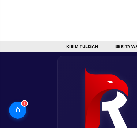
KIRIM TULISAN
BERITA W
!