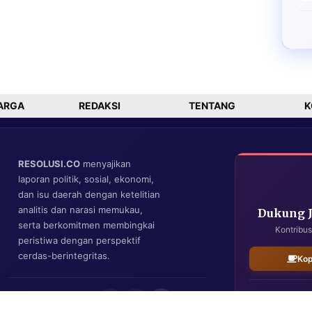
ARGA
REDAKSI
TENTANG
K
RESOLUSI.CO
menyajikan
laporan politik, sosial, ekonomi,
dan isu daerah dengan ketelitian
analitis dan narasi memukau,
Dukung 
serta berkomitmen membingkai
Kontribus
peristiwa dengan perspektif
cerdas-berintegritas.
Kop
IKUTI KAMI