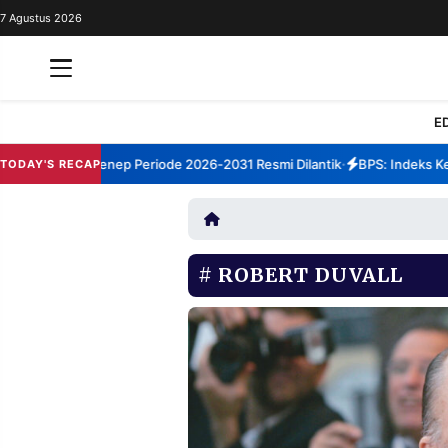
7 Agustus 2026
REDAKSI
TENTANG
RESOLUSI
IKLAN
E
TV
m TBM Sumenep Periode 2026-2031 Resmi Dilantik
BPS: Indeks Kepua
TODAY'S RECAP
•
RUBRIKASI
EDITORIAL
AKSARA
FINANSIA
PERSONA
ROBERT DUVALL
DAERAH
NASIONAL
MANCA
SPORT
INFORMASI
PRIVACY
BERITA