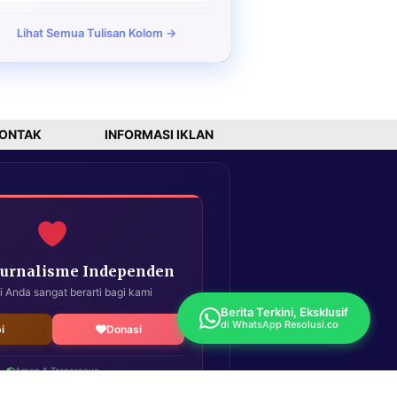
Lihat Semua Tulisan Kolom →
ONTAK
INFORMASI IKLAN
Jurnalisme Independen
i Anda sangat berarti bagi kami
Berita Terkini, Eksklusif
di WhatsApp Resolusi.co
i
Donasi
Aman & Terpercaya