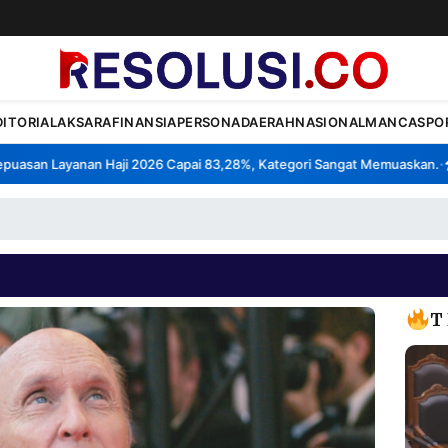
DITORIAL
AKSARA
FINANSIA
PERSONA
DAERAH
NASIONAL
MANCA
SPO
san Layanan Haji 2026 Capai 83,28%, Kategori Sangat Memuaskan.
Kla
•
T