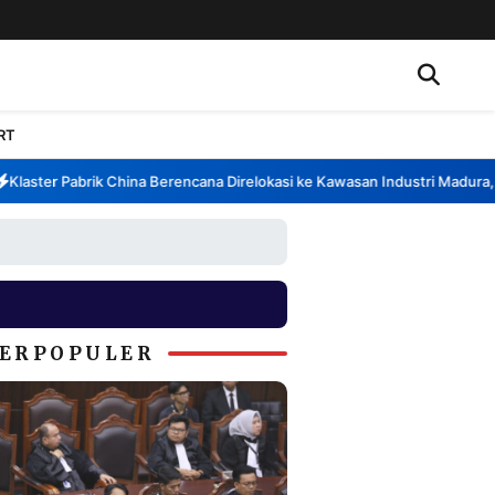
RT
ster Pabrik China Berencana Direlokasi ke Kawasan Industri Madura, Ban
ERPOPULER