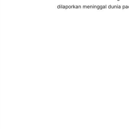
MEDIA
dilaporkan meninggal dunia pa
PRAMUDITA
©
Resolusi.co
-
2026
PT.
RESOLUSI
MEDIA
PRAMUDITA