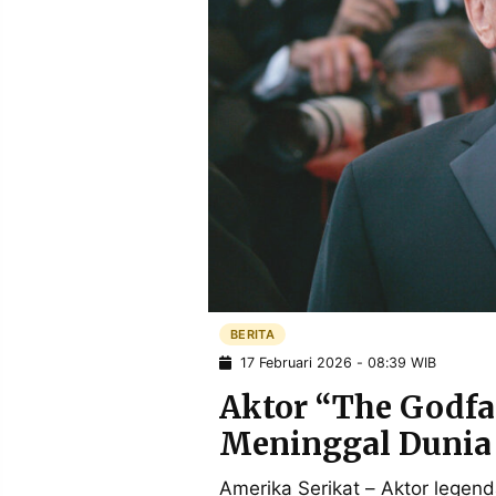
POLICY
WARGA
INFORMASI
KIRIM
IKLAN
TULISAN
PENGADUAN
TERM
OF
SERVICE
IKUTI
KAMI
BERITA
17 Februari 2026 - 08:39 WIB
Aktor “The Godfa
Meninggal Dunia 
©
PT.
Amerika Serikat – Aktor legend
RESOLUSI