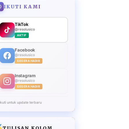
IKUTI KAMI
TikTok
@resolusico
AKTIF
Facebook
@resolusico
SEGERA HADIR
Instagram
@resolusico
SEGERA HADIR
Ikuti untuk update terbaru
TULISAN KOLOM