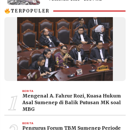
MEDIA
PRAMUDITA
TERPOPULER
©
Resolusi.co
-
2026
PT.
RESOLUSI
MEDIA
PRAMUDITA
1
BERITA
Mengenal A. Fahrur Rozi, Kuasa Hukum
Asal Sumenep di Balik Putusan MK soal
MBG
BERITA
Pengurus Forum TBM Sumenep Periode