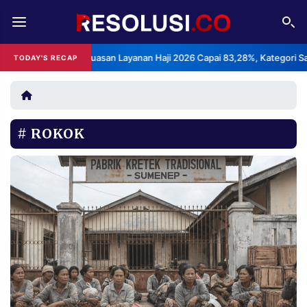
REDAKSI
TENTANG
S: Indeks Kepuasan Layanan Haji 2026 Capai 83,28%, Kategori Sangat 
TODAY'S RECAP
RESOLUSI
IKLAN
TV
ROKOK
RUBRIKASI
EDITORIAL
AKSARA
FINANSIA
PERSONA
DAERAH
NASIONAL
MANCA
SPORT
INFORMASI
PRIVACY
BERITA