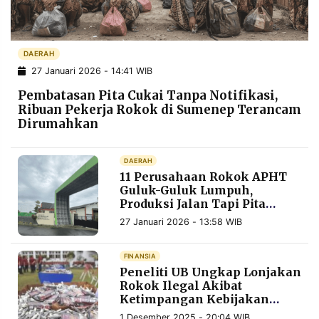
POLICY
WARGA
INFORMASI
KIRIM
IKLAN
TULISAN
DAERAH
27 Januari 2026 - 14:41 WIB
PENGADUAN
TERM
OF
Pembatasan Pita Cukai Tanpa Notifikasi,
SERVICE
Ribuan Pekerja Rokok di Sumenep Terancam
Dirumahkan
IKUTI
DAERAH
KAMI
11 Perusahaan Rokok APHT
Guluk-Guluk Lumpuh,
Produksi Jalan Tapi Pita
Cukai Mandek
27 Januari 2026 - 13:58 WIB
FINANSIA
Peneliti UB Ungkap Lonjakan
Rokok Ilegal Akibat
Ketimpangan Kebijakan
©
PT.
Cukai
RESOLUSI
1 Desember 2025 - 20:04 WIB