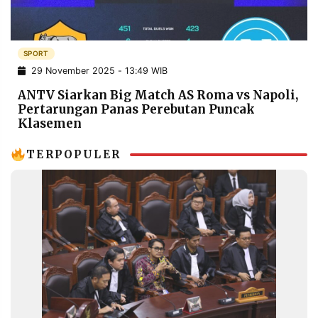
POLICY
WARGA
INFORMASI
KIRIM
IKLAN
TULISAN
SPORT
29 November 2025 - 13:49 WIB
PENGADUAN
TERM
OF
ANTV Siarkan Big Match AS Roma vs Napoli,
SERVICE
Pertarungan Panas Perebutan Puncak
Klasemen
TERPOPULER
IKUTI
KAMI
©
PT.
RESOLUSI