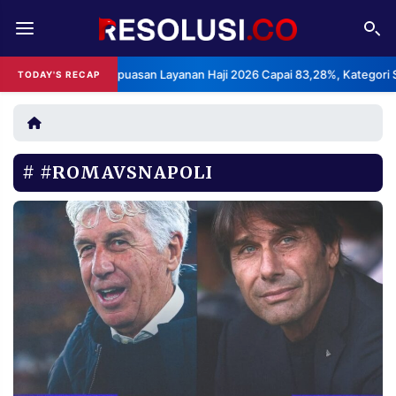
REDAKSI
TENTANG
BPS: Indeks Kepuasan Layanan Haji 2026 Capai 83,28%, Kategori Sanga
TODAY'S RECAP
RESOLUSI
IKLAN
TV
#ROMAVSNAPOLI
RUBRIKASI
EDITORIAL
AKSARA
FINANSIA
PERSONA
DAERAH
NASIONAL
MANCA
SPORT
INFORMASI
PRIVACY
BERITA