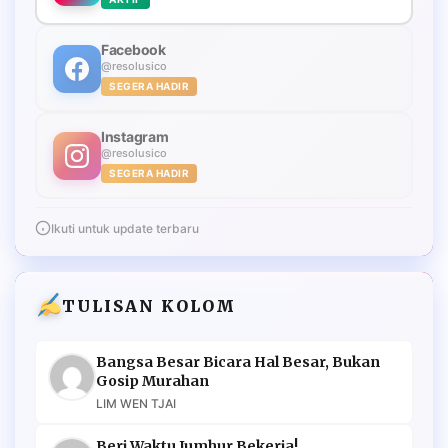
Facebook
@resolusico
SEGERA HADIR
Instagram
@resolusico
SEGERA HADIR
Ikuti untuk update terbaru
TULISAN KOLOM
Bangsa Besar Bicara Hal Besar, Bukan
Gosip Murahan
LIM WEN TJAI
Beri Waktu Jumhur Bekerja!