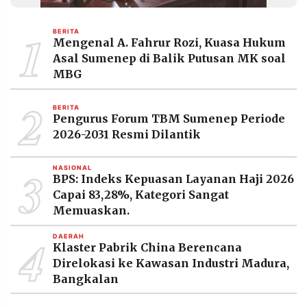
MEDIA
PRAMUDITA
1
BERITA
Mengenal A. Fahrur Rozi, Kuasa Hukum
Asal Sumenep di Balik Putusan MK soal
©
MBG
Resolusi.co
-
2
2026
BERITA
Pengurus Forum TBM Sumenep Periode
PT.
2026-2031 Resmi Dilantik
RESOLUSI
MEDIA
PRAMUDITA
3
NASIONAL
BPS: Indeks Kepuasan Layanan Haji 2026
Capai 83,28%, Kategori Sangat
Memuaskan.
4
DAERAH
Klaster Pabrik China Berencana
Direlokasi ke Kawasan Industri Madura,
Bangkalan