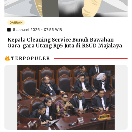
POLICY
WARGA
INFORMASI
KIRIM
IKLAN
TULISAN
DAERAH
5 Januari 2026 - 07:55 WIB
PENGADUAN
TERM
OF
Kepala Cleaning Service Bunuh Bawahan
SERVICE
Gara-gara Utang Rp5 Juta di RSUD Majalaya
TERPOPULER
IKUTI
KAMI
©
PT.
RESOLUSI