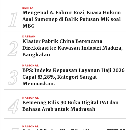
MEDIA
1
PRAMUDITA
BERITA
Mengenal A. Fahrur Rozi, Kuasa Hukum
Asal Sumenep di Balik Putusan MK soal
MBG
©
Resolusi.co
2
DAERAH
-
Klaster Pabrik China Berencana
2026
Direlokasi ke Kawasan Industri Madura,
Bangkalan
PT.
RESOLUSI
MEDIA
3
PRAMUDITA
NASIONAL
BPS: Indeks Kepuasan Layanan Haji 2026
Capai 83,28%, Kategori Sangat
Memuaskan.
4
NASIONAL
Kemenag Rilis 90 Buku Digital PAI dan
Bahasa Arab untuk Madrasah
NASIONAL