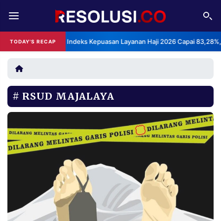
REDAKSI
TENTANG
BPS: Indeks Kepuasan Layanan Haji 2026 Capai 83,28%,
TODAY'S RECAP
RESOLUSI
IKLAN
TV
RSUD MAJALAYA
RUBRIKASI
EDITORIAL
AKSARA
FINANSIA
PERSONA
DAERAH
NASIONAL
MANCA
SPORT
INFORMASI
PRIVACY
BERITA