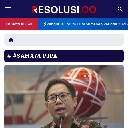
REDAKSI
TENTANG
Pengurus Forum TBM Sumenep Periode 2026-2
TODAY'S RECAP
RESOLUSI
IKLAN
TV
#SAHAM PIPA
RUBRIKASI
EDITORIAL
AKSARA
FINANSIA
PERSONA
DAERAH
NASIONAL
MANCA
SPORT
INFORMASI
PRIVACY
BERITA