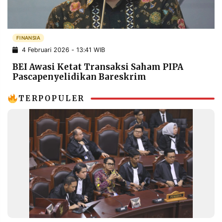
POLICY
WARGA
INFORMASI
KIRIM
IKLAN
TULISAN
FINANSIA
4 Februari 2026 - 13:41 WIB
PENGADUAN
TERM
OF
BEI Awasi Ketat Transaksi Saham PIPA
SERVICE
Pascapenyelidikan Bareskrim
TERPOPULER
IKUTI
KAMI
©
PT.
RESOLUSI