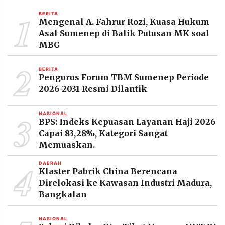
MEDIA
1
PRAMUDITA
BERITA
Mengenal A. Fahrur Rozi, Kuasa Hukum
Asal Sumenep di Balik Putusan MK soal
MBG
©
Resolusi.co
2
-
BERITA
2026
Pengurus Forum TBM Sumenep Periode
2026-2031 Resmi Dilantik
PT.
RESOLUSI
MEDIA
3
PRAMUDITA
NASIONAL
BPS: Indeks Kepuasan Layanan Haji 2026
Capai 83,28%, Kategori Sangat
Memuaskan.
4
DAERAH
Klaster Pabrik China Berencana
Direlokasi ke Kawasan Industri Madura,
Bangkalan
NASIONAL