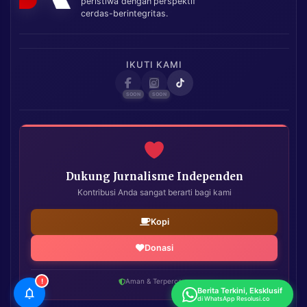
peristiwa dengan perspektif
cerdas-berintegritas.
IKUTI KAMI
Dukung Jurnalisme Independen
Kontribusi Anda sangat berarti bagi kami
Kopi
Donasi
!
Aman & Terpercaya
Berita Terkini, Eksklusif
di WhatsApp Resolusi.co