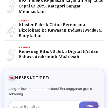
3
BPS: Indeks Kepuasan Layanan Haji 2026
MEDIA
Capai 83,28%, Kategori Sangat
PRAMUDITA
Memuaskan.
4
DAERAH
Klaster Pabrik China Berencana
©
Resolusi.co
Direlokasi ke Kawasan Industri Madura,
-
2026
Bangkalan
5
PT.
NASIONAL
RESOLUSI
Kemenag Rilis 90 Buku Digital PAI dan
MEDIA
PRAMUDITA
Bahasa Arab untuk Madrasah
NEWSLETTER
Jangan lewatkan berita terbaru! Berlangganan gratis
sekarang.
Kirim