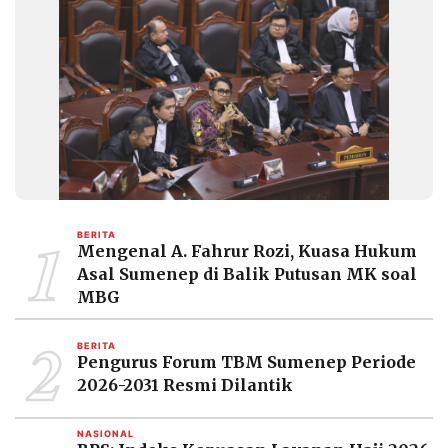
POLICY
WARGA
INFORMASI
KIRIM
IKLAN
TULISAN
PENGADUAN
TERM
OF
SERVICE
IKUTI
1
KAMI
BERITA
Mengenal A. Fahrur Rozi, Kuasa Hukum
Asal Sumenep di Balik Putusan MK soal
MBG
2
BERITA
Pengurus Forum TBM Sumenep Periode
2026-2031 Resmi Dilantik
©
PT.
NASIONAL
RESOLUSI