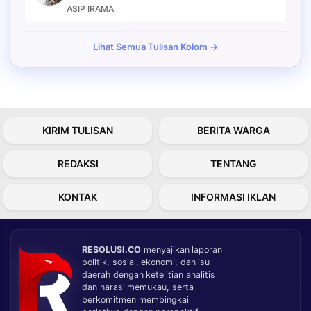
ASIP IRAMA
Lihat Semua Tulisan Kolom →
KIRIM TULISAN
BERITA WARGA
REDAKSI
TENTANG
KONTAK
INFORMASI IKLAN
RESOLUSI.CO
menyajikan laporan
politik, sosial, ekonomi, dan isu
daerah dengan ketelitian analitis
dan narasi memukau, serta
berkomitmen membingkai