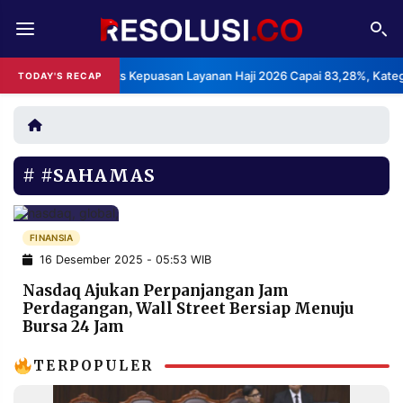
REDAKSI
TENTANG
BPS: Indeks Kepuasan Layanan Haji 2026 Capai 83,28%, Kategori 
TODAY'S RECAP
RESOLUSI
IKLAN
TV
#SAHAMAS
RUBRIKASI
EDITORIAL
AKSARA
FINANSIA
PERSONA
FINANSIA
16 Desember 2025 - 05:53 WIB
DAERAH
NASIONAL
Nasdaq Ajukan Perpanjangan Jam
Perdagangan, Wall Street Bersiap Menuju
MANCA
SPORT
Bursa 24 Jam
TERPOPULER
INFORMASI
PRIVACY
BERITA