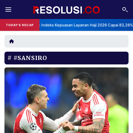
REDAKSI
TENTANG
BPS: Indeks Kepuasan Layanan Haji 2026 Capai 83,28%
TODAY'S RECAP
RESOLUSI
IKLAN
TV
#SANSIRO
RUBRIKASI
EDITORIAL
AKSARA
FINANSIA
PERSONA
DAERAH
NASIONAL
MANCA
SPORT
INFORMASI
PRIVACY
BERITA