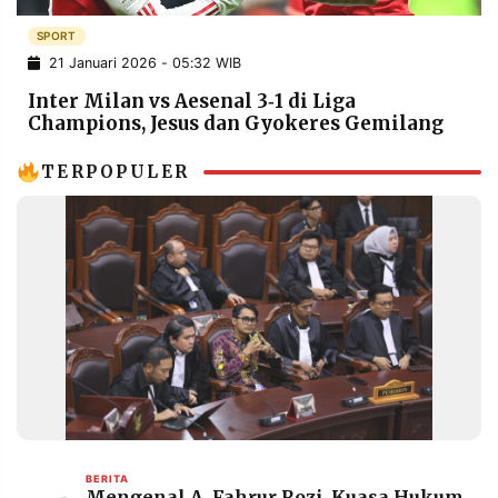
POLICY
WARGA
SPORT
INFORMASI
KIRIM
21 Januari 2026 - 05:32 WIB
IKLAN
TULISAN
Inter Milan vs Aesenal 3‑1 di Liga
PENGADUAN
TERM
Champions, Jesus dan Gyokeres Gemilang
OF
SERVICE
TERPOPULER
IKUTI
KAMI
©
PT.
BERITA
Mengenal A. Fahrur Rozi, Kuasa Hukum
RESOLUSI