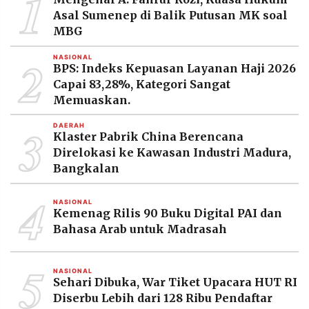
1
MEDIA
Asal Sumenep di Balik Putusan MK soal
PRAMUDITA
MBG
2
NASIONAL
BPS: Indeks Kepuasan Layanan Haji 2026
©
Resolusi.co
Capai 83,28%, Kategori Sangat
-
Memuaskan.
2026
3
DAERAH
PT.
Klaster Pabrik China Berencana
RESOLUSI
MEDIA
Direlokasi ke Kawasan Industri Madura,
PRAMUDITA
Bangkalan
4
NASIONAL
Kemenag Rilis 90 Buku Digital PAI dan
Bahasa Arab untuk Madrasah
5
NASIONAL
Sehari Dibuka, War Tiket Upacara HUT RI
Diserbu Lebih dari 128 Ribu Pendaftar