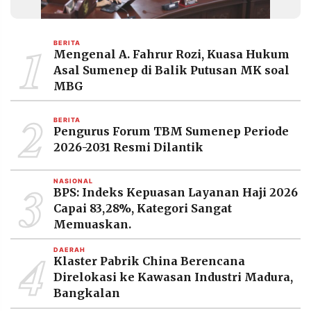
MEDIA
PRAMUDITA
1
BERITA
Mengenal A. Fahrur Rozi, Kuasa Hukum
Asal Sumenep di Balik Putusan MK soal
©
Resolusi.co
MBG
-
2026
2
BERITA
Pengurus Forum TBM Sumenep Periode
PT.
RESOLUSI
2026-2031 Resmi Dilantik
MEDIA
PRAMUDITA
3
NASIONAL
BPS: Indeks Kepuasan Layanan Haji 2026
Capai 83,28%, Kategori Sangat
Memuaskan.
4
DAERAH
Klaster Pabrik China Berencana
Direlokasi ke Kawasan Industri Madura,
Bangkalan