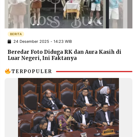
POLICY
WARGA
INFORMASI
KIRIM
IKLAN
TULISAN
PENGADUAN
TERM
BERITA
OF
24 Desember 2025 - 14:23 WIB
SERVICE
Beredar Foto Diduga RK dan Aura Kasih di
Luar Negeri, Ini Faktanya
IKUTI
TERPOPULER
KAMI
©
PT.
RESOLUSI