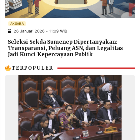
POLICY
WARGA
INFORMASI
KIRIM
IKLAN
TULISAN
AKSARA
26 Januari 2026 - 11:09 WIB
PENGADUAN
TERM
OF
Seleksi Sekda Sumenep Dipertanyakan:
SERVICE
Transparansi, Peluang ASN, dan Legalitas
Jadi Kunci Kepercayaan Publik
TERPOPULER
IKUTI
KAMI
©
PT.
RESOLUSI