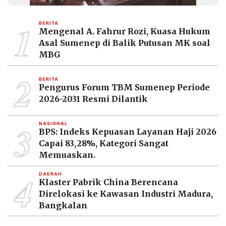
MEDIA
PRAMUDITA
1
BERITA
Mengenal A. Fahrur Rozi, Kuasa Hukum
Asal Sumenep di Balik Putusan MK soal
©
MBG
Resolusi.co
-
2
2026
BERITA
Pengurus Forum TBM Sumenep Periode
PT.
2026-2031 Resmi Dilantik
RESOLUSI
MEDIA
PRAMUDITA
3
NASIONAL
BPS: Indeks Kepuasan Layanan Haji 2026
Capai 83,28%, Kategori Sangat
Memuaskan.
4
DAERAH
Klaster Pabrik China Berencana
Direlokasi ke Kawasan Industri Madura,
Bangkalan