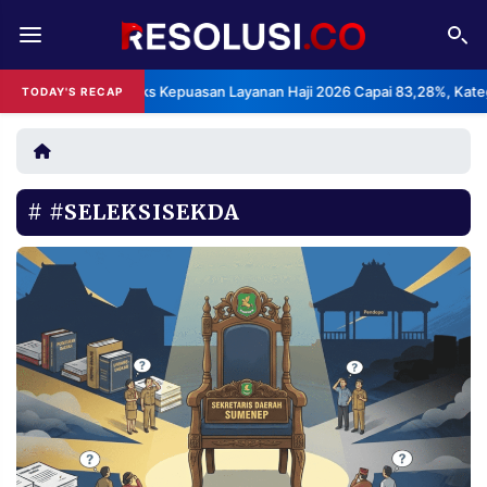
REDAKSI
TENTANG
BPS: Indeks Kepuasan Layanan Haji 2026 Capai 83,28%, Kategori S
TODAY'S RECAP
RESOLUSI
IKLAN
TV
#SELEKSISEKDA
RUBRIKASI
EDITORIAL
AKSARA
FINANSIA
PERSONA
DAERAH
NASIONAL
MANCA
SPORT
INFORMASI
PRIVACY
BERITA