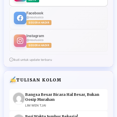
Facebook
@resolusico
SEGERA HADIR
Instagram
@resolusico
SEGERA HADIR
Ikuti untuk update terbaru
TULISAN KOLOM
Bangsa Besar Bicara Hal Besar, Bukan
Gosip Murahan
LIM WEN TJAI
Beri Waktu Jumhur Bekerja!