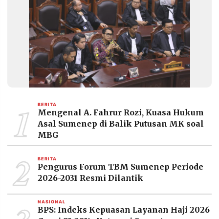
POLICY
WARGA
INFORMASI
KIRIM
IKLAN
TULISAN
PENGADUAN
TERM
OF
SERVICE
1
BERITA
IKUTI
Mengenal A. Fahrur Rozi, Kuasa Hukum
KAMI
Asal Sumenep di Balik Putusan MK soal
MBG
2
BERITA
Pengurus Forum TBM Sumenep Periode
2026-2031 Resmi Dilantik
NASIONAL
©
BPS: Indeks Kepuasan Layanan Haji 2026
PT.
RESOLUSI