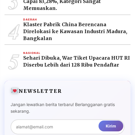
3
Capai 83,28%, Kategori Sangat
MEDIA
PRAMUDITA
Memuaskan.
4
DAERAH
Klaster Pabrik China Berencana
Direlokasi ke Kawasan Industri Madura,
©
Resolusi.co
Bangkalan
-
2026
5
NASIONAL
PT.
Sehari Dibuka, War Tiket Upacara HUT RI
RESOLUSI
Diserbu Lebih dari 128 Ribu Pendaftar
MEDIA
PRAMUDITA
NEWSLETTER
Jangan lewatkan berita terbaru! Berlangganan gratis
sekarang.
Kirim