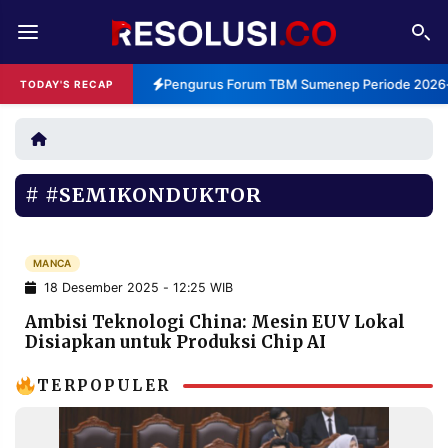
REDAKSI
TENTANG
Pengurus Forum TBM Sumenep Periode 2026-2
TODAY'S RECAP
RESOLUSI
IKLAN
TV
#SEMIKONDUKTOR
RUBRIKASI
EDITORIAL
AKSARA
FINANSIA
MANCA
PERSONA
18 Desember 2025 - 12:25 WIB
DAERAH
NASIONAL
Ambisi Teknologi China: Mesin EUV Lokal
Disiapkan untuk Produksi Chip AI
MANCA
SPORT
TERPOPULER
INFORMASI
PRIVACY
BERITA