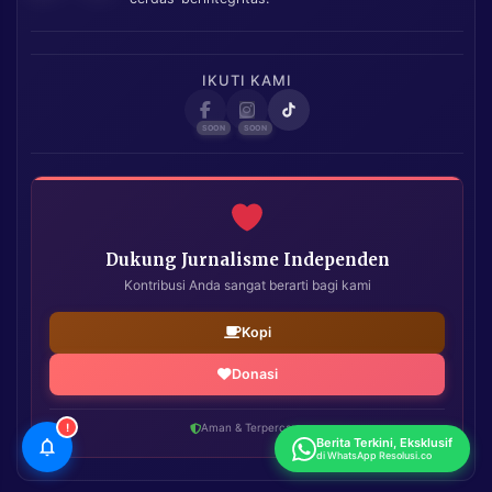
IKUTI KAMI
Dukung Jurnalisme Independen
Kontribusi Anda sangat berarti bagi kami
Kopi
Donasi
!
Aman & Terpercaya
Berita Terkini, Eksklusif
di WhatsApp Resolusi.co