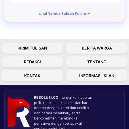
Lihat Semua Tulisan Kolom →
KIRIM TULISAN
BERITA WARGA
REDAKSI
TENTANG
KONTAK
INFORMASI IKLAN
RESOLUSI.CO
menyajikan laporan
politik, sosial, ekonomi, dan isu
daerah dengan ketelitian analitis
dan narasi memukau, serta
berkomitmen membingkai
peristiwa dengan perspektif
cerdas-berintegritas.