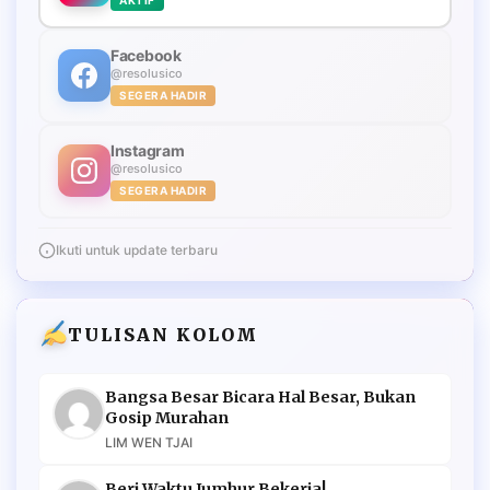
Facebook
@resolusico
SEGERA HADIR
Instagram
@resolusico
SEGERA HADIR
Ikuti untuk update terbaru
TULISAN KOLOM
Bangsa Besar Bicara Hal Besar, Bukan
Gosip Murahan
LIM WEN TJAI
Beri Waktu Jumhur Bekerja!