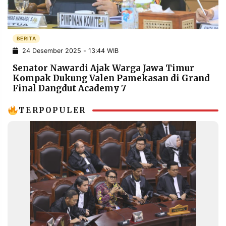
POLICY
WARGA
INFORMASI
KIRIM
IKLAN
TULISAN
BERITA
24 Desember 2025 - 13:44 WIB
PENGADUAN
TERM
OF
Senator Nawardi Ajak Warga Jawa Timur
SERVICE
Kompak Dukung Valen Pamekasan di Grand
Final Dangdut Academy 7
TERPOPULER
IKUTI
KAMI
©
PT.
RESOLUSI