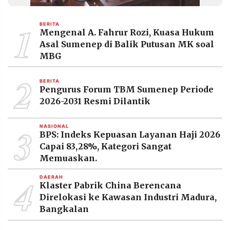
MEDIA
PRAMUDITA
1
BERITA
Mengenal A. Fahrur Rozi, Kuasa Hukum
Asal Sumenep di Balik Putusan MK soal
©
MBG
Resolusi.co
-
2
2026
BERITA
Pengurus Forum TBM Sumenep Periode
PT.
2026-2031 Resmi Dilantik
RESOLUSI
MEDIA
PRAMUDITA
3
NASIONAL
BPS: Indeks Kepuasan Layanan Haji 2026
Capai 83,28%, Kategori Sangat
Memuaskan.
4
DAERAH
Klaster Pabrik China Berencana
Direlokasi ke Kawasan Industri Madura,
Bangkalan