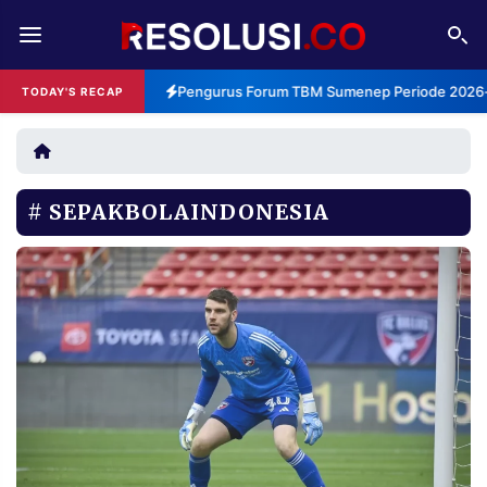
REDAKSI
TENTANG
Pengurus Forum TBM Sumenep Periode 2026-2
TODAY'S RECAP
RESOLUSI
IKLAN
TV
SEPAKBOLAINDONESIA
RUBRIKASI
EDITORIAL
AKSARA
FINANSIA
PERSONA
DAERAH
NASIONAL
MANCA
SPORT
INFORMASI
PRIVACY
BERITA