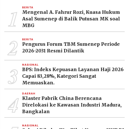
MEDIA
1
PRAMUDITA
BERITA
Mengenal A. Fahrur Rozi, Kuasa Hukum
Asal Sumenep di Balik Putusan MK soal
MBG
©
Resolusi.co
2
-
BERITA
2026
Pengurus Forum TBM Sumenep Periode
2026-2031 Resmi Dilantik
PT.
RESOLUSI
MEDIA
3
PRAMUDITA
NASIONAL
BPS: Indeks Kepuasan Layanan Haji 2026
Capai 83,28%, Kategori Sangat
Memuaskan.
4
DAERAH
Klaster Pabrik China Berencana
Direlokasi ke Kawasan Industri Madura,
Bangkalan
NASIONAL