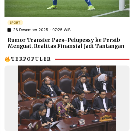
POLICY
WARGA
INFORMASI
KIRIM
IKLAN
TULISAN
SPORT
26 Desember 2025 - 07:25 WIB
PENGADUAN
TERM
OF
Rumor Transfer Paes–Pelupessy ke Persib
SERVICE
Menguat, Realitas Finansial Jadi Tantangan
TERPOPULER
IKUTI
KAMI
©
PT.
RESOLUSI