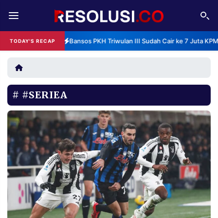
REDAKSI
TENTANG
Bansos PKH Triwulan III Sudah Cair ke 7 Juta KP
TODAY'S RECAP
RESOLUSI
IKLAN
TV
#SERIEA
RUBRIKASI
EDITORIAL
AKSARA
FINANSIA
PERSONA
DAERAH
NASIONAL
MANCA
SPORT
INFORMASI
PRIVACY
BERITA