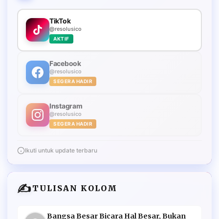
TikTok
@resolusico
AKTIF
Facebook
@resolusico
SEGERA HADIR
Instagram
@resolusico
SEGERA HADIR
Ikuti untuk update terbaru
✍️
TULISAN KOLOM
Bangsa Besar Bicara Hal Besar, Bukan