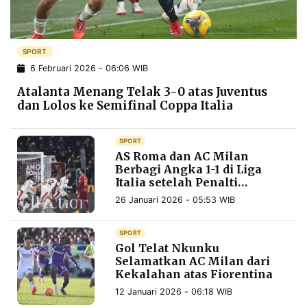
POLICY
WARGA
INFORMASI
KIRIM
IKLAN
TULISAN
SPORT
6 Februari 2026 - 06:06 WIB
PENGADUAN
TERM
OF
Atalanta Menang Telak 3-0 atas Juventus
SERVICE
dan Lolos ke Semifinal Coppa Italia
SPORT
IKUTI
AS Roma dan AC Milan
KAMI
Berbagi Angka 1-1 di Liga
Italia setelah Penalti
Pellegrini
26 Januari 2026 - 05:53 WIB
SPORT
Gol Telat Nkunku
Selamatkan AC Milan dari
Kekalahan atas Fiorentina
©
12 Januari 2026 - 06:18 WIB
PT.
RESOLUSI