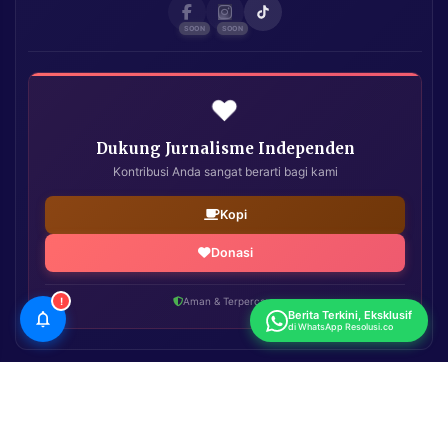
❤️
Dukung Jurnalisme Independen
Kontribusi Anda sangat berarti bagi kami
Kopi
Donasi
!
Aman & Terpercaya
Berita Terkini, Eksklusif
di WhatsApp Resolusi.co
Resolusi.co
| Copyright © 2026. All Rights Reserved.