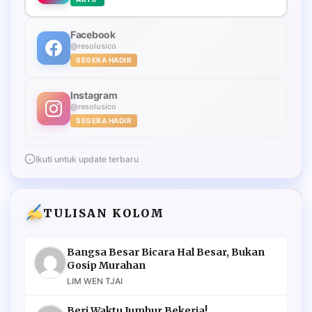
Facebook
@resolusico
SEGERA HADIR
Instagram
@resolusico
SEGERA HADIR
Ikuti untuk update terbaru
TULISAN KOLOM
Bangsa Besar Bicara Hal Besar, Bukan
Gosip Murahan
LIM WEN TJAI
Beri Waktu Jumhur Bekerja!