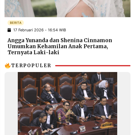
POLICY
WARGA
INFORMASI
KIRIM
IKLAN
TULISAN
BERITA
17 Februari 2026 - 16:54 WIB
PENGADUAN
TERM
OF
Angga Yunanda dan Shenina Cinnamon
SERVICE
Umumkan Kehamilan Anak Pertama,
Ternyata Laki-laki
TERPOPULER
IKUTI
KAMI
©
PT.
RESOLUSI