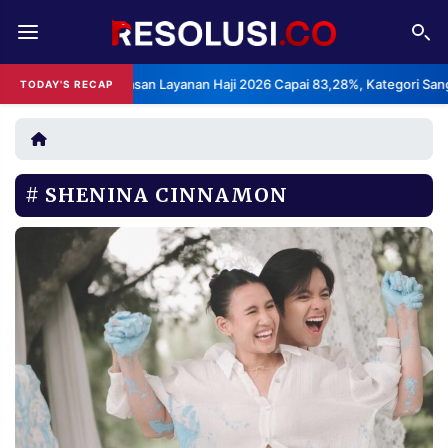
REDAKSI
TENTANG
 Indeks Kepuasan Layanan Haji 2026 Capai 83,28%, Kategori Sangat Me
TODAY'S RECAP
RESOLUSI
IKLAN
TV
SHENINA CINNAMON
RUBRIKASI
EDITORIAL
AKSARA
FINANSIA
PERSONA
DAERAH
NASIONAL
MANCA
SPORT
INFORMASI
PRIVACY
BERITA