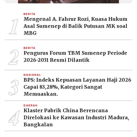
MEDIA
PRAMUDITA
1
BERITA
Mengenal A. Fahrur Rozi, Kuasa Hukum
Asal Sumenep di Balik Putusan MK soal
©
MBG
Resolusi.co
-
2
2026
BERITA
Pengurus Forum TBM Sumenep Periode
PT.
2026-2031 Resmi Dilantik
RESOLUSI
MEDIA
PRAMUDITA
3
NASIONAL
BPS: Indeks Kepuasan Layanan Haji 2026
Capai 83,28%, Kategori Sangat
Memuaskan.
4
DAERAH
Klaster Pabrik China Berencana
Direlokasi ke Kawasan Industri Madura,
Bangkalan