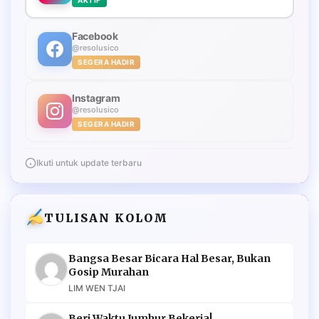
Facebook
@resolusico
SEGERA HADIR
Instagram
@resolusico
SEGERA HADIR
Ikuti untuk update terbaru
TULISAN KOLOM
Bangsa Besar Bicara Hal Besar, Bukan
Gosip Murahan
LIM WEN TJAI
Beri Waktu Jumhur Bekerja!