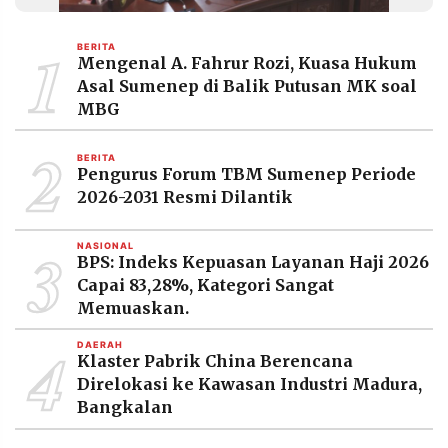
MEDIA
PRAMUDITA
1
BERITA
Mengenal A. Fahrur Rozi, Kuasa Hukum
Asal Sumenep di Balik Putusan MK soal
©
MBG
Resolusi.co
-
2
2026
BERITA
Pengurus Forum TBM Sumenep Periode
PT.
2026-2031 Resmi Dilantik
RESOLUSI
MEDIA
PRAMUDITA
3
NASIONAL
BPS: Indeks Kepuasan Layanan Haji 2026
Capai 83,28%, Kategori Sangat
Memuaskan.
4
DAERAH
Klaster Pabrik China Berencana
Direlokasi ke Kawasan Industri Madura,
Bangkalan