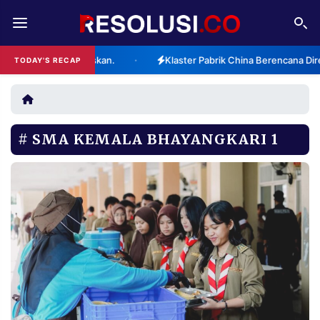
REDAKSI
TENTANG
Sangat Memuaskan.
Klaster Pabrik China Berencana Direlokasi
TODAY'S RECAP
•
RESOLUSI
IKLAN
TV
SMA KEMALA BHAYANGKARI 1
RUBRIKASI
EDITORIAL
AKSARA
FINANSIA
PERSONA
DAERAH
NASIONAL
MANCA
SPORT
INFORMASI
PRIVACY
BERITA