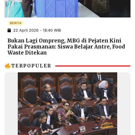
POLICY
WARGA
INFORMASI
KIRIM
IKLAN
TULISAN
BERITA
22 April 2026 - 18:40 WIB
PENGADUAN
TERM
OF
Bukan Lagi Ompreng, MBG di Pejaten Kini
SERVICE
Pakai Prasmanan: Siswa Belajar Antre, Food
Waste Ditekan
TERPOPULER
IKUTI
KAMI
©
PT.
RESOLUSI