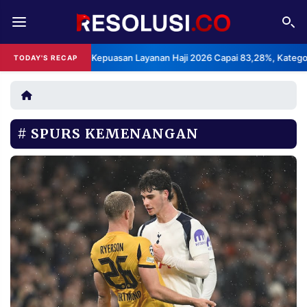
REDAKSI
TENTANG
BPS: Indeks Kepuasan Layanan Haji 2026 Capai 83,28%, Kategori San
TODAY'S RECAP
RESOLUSI
IKLAN
TV
SPURS KEMENANGAN
RUBRIKASI
EDITORIAL
AKSARA
FINANSIA
PERSONA
DAERAH
NASIONAL
MANCA
SPORT
INFORMASI
PRIVACY
BERITA