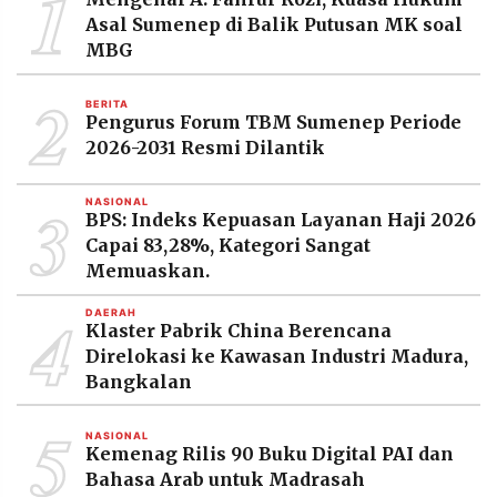
1
MEDIA
Asal Sumenep di Balik Putusan MK soal
PRAMUDITA
MBG
2
BERITA
©
Pengurus Forum TBM Sumenep Periode
Resolusi.co
-
2026-2031 Resmi Dilantik
2026
3
NASIONAL
PT.
BPS: Indeks Kepuasan Layanan Haji 2026
RESOLUSI
MEDIA
Capai 83,28%, Kategori Sangat
PRAMUDITA
Memuaskan.
4
DAERAH
Klaster Pabrik China Berencana
Direlokasi ke Kawasan Industri Madura,
Bangkalan
5
NASIONAL
Kemenag Rilis 90 Buku Digital PAI dan
Bahasa Arab untuk Madrasah