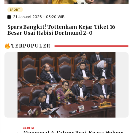
POLICY
WARGA
SPORT
INFORMASI
KIRIM
21 Januari 2026 - 05:20 WIB
IKLAN
TULISAN
Spurs Bangkit! Tottenham Kejar Tiket 16
PENGADUAN
TERM
Besar Usai Habisi Dortmund 2-0
OF
SERVICE
TERPOPULER
IKUTI
KAMI
©
PT.
BERITA
Mengenal A. Fahrur Rozi, Kuasa Hukum
RESOLUSI