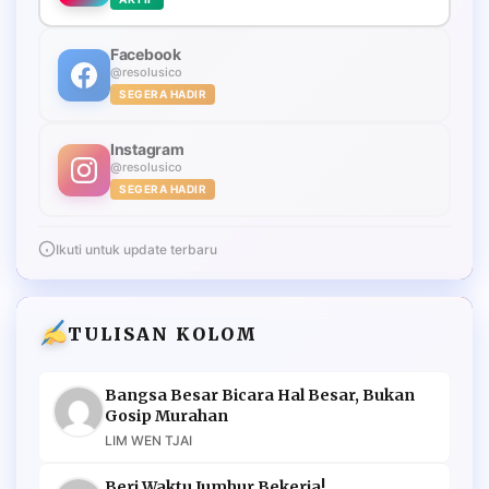
Facebook
@resolusico
SEGERA HADIR
Instagram
@resolusico
SEGERA HADIR
Ikuti untuk update terbaru
TULISAN KOLOM
Bangsa Besar Bicara Hal Besar, Bukan
Gosip Murahan
LIM WEN TJAI
Beri Waktu Jumhur Bekerja!