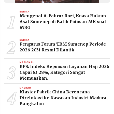
MEDIA
PRAMUDITA
1
BERITA
Mengenal A. Fahrur Rozi, Kuasa Hukum
Asal Sumenep di Balik Putusan MK soal
©
MBG
Resolusi.co
-
2
2026
BERITA
Pengurus Forum TBM Sumenep Periode
PT.
2026-2031 Resmi Dilantik
RESOLUSI
MEDIA
PRAMUDITA
3
NASIONAL
BPS: Indeks Kepuasan Layanan Haji 2026
Capai 83,28%, Kategori Sangat
Memuaskan.
4
DAERAH
Klaster Pabrik China Berencana
Direlokasi ke Kawasan Industri Madura,
Bangkalan