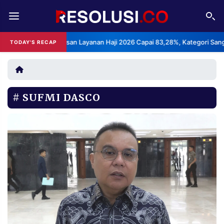
REDAKSI
TENTANG
 Indeks Kepuasan Layanan Haji 2026 Capai 83,28%, Kategori Sangat Me
TODAY'S RECAP
RESOLUSI
IKLAN
TV
SUFMI DASCO
RUBRIKASI
EDITORIAL
AKSARA
FINANSIA
PERSONA
DAERAH
NASIONAL
MANCA
SPORT
INFORMASI
PRIVACY
BERITA