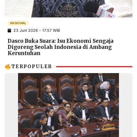
POLICY
WARGA
INFORMASI
KIRIM
IKLAN
TULISAN
NASIONAL
23 Juni 2026 - 17:57 WIB
PENGADUAN
TERM
OF
Dasco Buka Suara: Isu Ekonomi Sengaja
SERVICE
Digoreng Seolah Indonesia di Ambang
Keruntuhan
TERPOPULER
IKUTI
KAMI
©
PT.
RESOLUSI