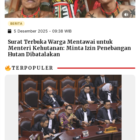
POLICY
WARGA
INFORMASI
KIRIM
IKLAN
TULISAN
BERITA
5 Desember 2025 - 09:38 WIB
PENGADUAN
TERM
OF
Surat Terbuka Warga Mentawai untuk
SERVICE
Menteri Kehutanan: Minta Izin Penebangan
Hutan Dibatalakan
TERPOPULER
IKUTI
KAMI
©
PT.
RESOLUSI