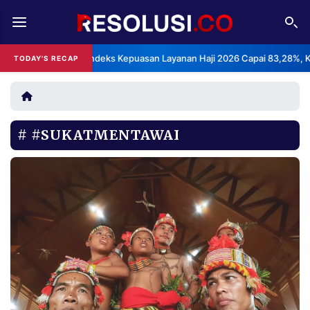
REDAKSI
TENTANG
BPS: Indeks Kepuasan Layanan Haji 2026 Capai 83,28%, Kategor
TODAY'S RECAP
•
RESOLUSI
IKLAN
TV
#SUKATMENTAWAI
RUBRIKASI
EDITORIAL
AKSARA
FINANSIA
PERSONA
DAERAH
NASIONAL
MANCA
SPORT
INFORMASI
PRIVACY
BERITA