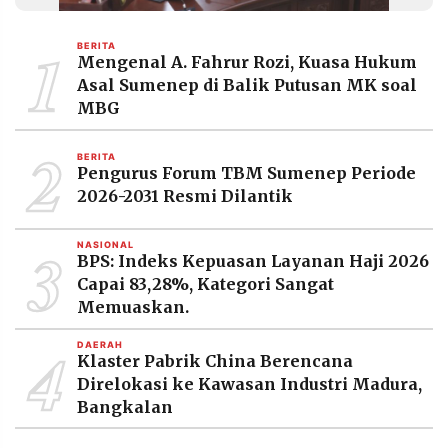
MEDIA
PRAMUDITA
1
BERITA
Mengenal A. Fahrur Rozi, Kuasa Hukum
Asal Sumenep di Balik Putusan MK soal
©
MBG
Resolusi.co
-
2
2026
BERITA
Pengurus Forum TBM Sumenep Periode
PT.
2026-2031 Resmi Dilantik
RESOLUSI
MEDIA
PRAMUDITA
3
NASIONAL
BPS: Indeks Kepuasan Layanan Haji 2026
Capai 83,28%, Kategori Sangat
Memuaskan.
4
DAERAH
Klaster Pabrik China Berencana
Direlokasi ke Kawasan Industri Madura,
Bangkalan