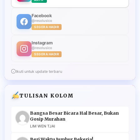
Facebook
@resolusico
SEGERA HADIR
Instagram
@resolusico
SEGERA HADIR
Ikuti untuk update terbaru
TULISAN KOLOM
Bangsa Besar Bicara Hal Besar, Bukan
Gosip Murahan
LIM WEN TJAI
Beri Waktu Jumhur Bekerja!