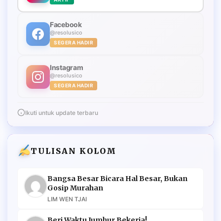
Facebook
@resolusico
SEGERA HADIR
Instagram
@resolusico
SEGERA HADIR
Ikuti untuk update terbaru
TULISAN KOLOM
Bangsa Besar Bicara Hal Besar, Bukan
Gosip Murahan
LIM WEN TJAI
Beri Waktu Jumhur Bekerja!