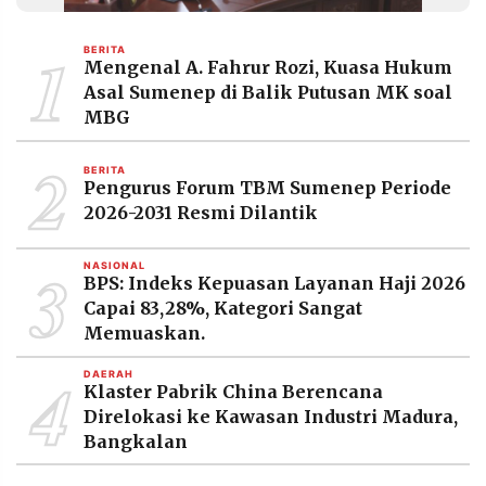
MEDIA
PRAMUDITA
1
BERITA
Mengenal A. Fahrur Rozi, Kuasa Hukum
Asal Sumenep di Balik Putusan MK soal
©
MBG
Resolusi.co
-
2
2026
BERITA
Pengurus Forum TBM Sumenep Periode
PT.
2026-2031 Resmi Dilantik
RESOLUSI
MEDIA
PRAMUDITA
3
NASIONAL
BPS: Indeks Kepuasan Layanan Haji 2026
Capai 83,28%, Kategori Sangat
Memuaskan.
4
DAERAH
Klaster Pabrik China Berencana
Direlokasi ke Kawasan Industri Madura,
Bangkalan