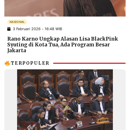
POLICY
WARGA
INFORMASI
KIRIM
IKLAN
TULISAN
NASIONAL
3 Februari 2026 - 16:48 WIB
PENGADUAN
TERM
OF
Rano Karno Ungkap Alasan Lisa BlackPink
SERVICE
Syuting di Kota Tua, Ada Program Besar
Jakarta
TERPOPULER
IKUTI
KAMI
©
PT.
RESOLUSI