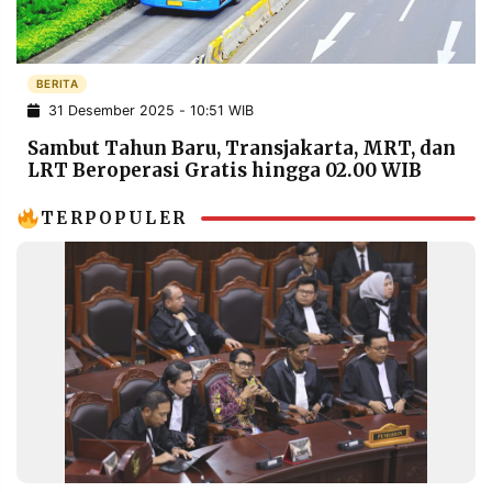
POLICY
WARGA
INFORMASI
KIRIM
IKLAN
TULISAN
BERITA
31 Desember 2025 - 10:51 WIB
PENGADUAN
TERM
OF
Sambut Tahun Baru, Transjakarta, MRT, dan
SERVICE
LRT Beroperasi Gratis hingga 02.00 WIB
TERPOPULER
IKUTI
KAMI
©
PT.
RESOLUSI