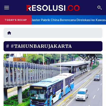
REDAKSI
TENTANG
Klaster Pabrik China Berencana Direlokasi ke Kawas
TODAY'S RECAP
RESOLUSI
IKLAN
TV
#TAHUNBARUJAKARTA
RUBRIKASI
EDITORIAL
AKSARA
FINANSIA
PERSONA
DAERAH
NASIONAL
MANCA
SPORT
INFORMASI
PRIVACY
BERITA