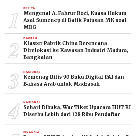
MEDIA
1
PRAMUDITA
BERITA
Mengenal A. Fahrur Rozi, Kuasa Hukum
Asal Sumenep di Balik Putusan MK soal
MBG
©
Resolusi.co
2
DAERAH
-
Klaster Pabrik China Berencana
2026
Direlokasi ke Kawasan Industri Madura,
Bangkalan
PT.
RESOLUSI
MEDIA
3
PRAMUDITA
NASIONAL
Kemenag Rilis 90 Buku Digital PAI dan
Bahasa Arab untuk Madrasah
4
NASIONAL
Sehari Dibuka, War Tiket Upacara HUT RI
Diserbu Lebih dari 128 Ribu Pendaftar
FINANSIA