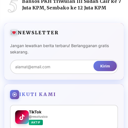
5
Bansos PKH Triwulan III Sudah Cair ke 7
Juta KPM, Sembako ke 12 Juta KPM
NEWSLETTER
Jangan lewatkan berita terbaru! Berlangganan gratis
sekarang.
Kirim
IKUTI KAMI
TikTok
@resolusico
AKTIF