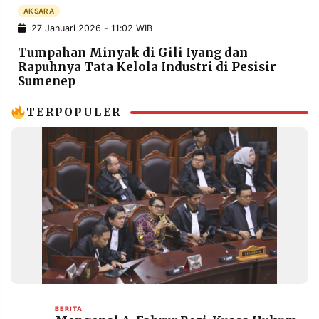
POLICY
WARGA
AKSARA
27 Januari 2026 - 11:02 WIB
INFORMASI
KIRIM
IKLAN
TULISAN
Tumpahan Minyak di Gili Iyang dan
Rapuhnya Tata Kelola Industri di Pesisir
PENGADUAN
TERM
Sumenep
OF
SERVICE
TERPOPULER
IKUTI
KAMI
©
PT.
BERITA
RESOLUSI