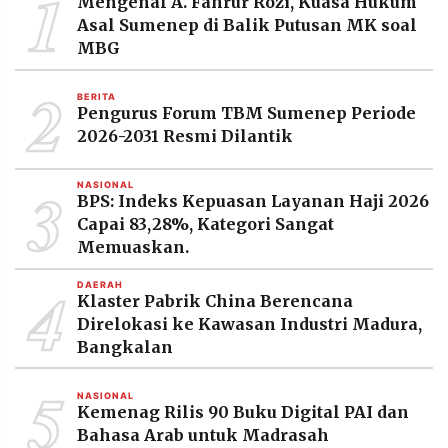
1
Mengenal A. Fahrur Rozi, Kuasa Hukum
MEDIA
Asal Sumenep di Balik Putusan MK soal
PRAMUDITA
MBG
2
BERITA
©
Pengurus Forum TBM Sumenep Periode
Resolusi.co
-
2026-2031 Resmi Dilantik
2026
3
PT.
NASIONAL
BPS: Indeks Kepuasan Layanan Haji 2026
RESOLUSI
MEDIA
Capai 83,28%, Kategori Sangat
PRAMUDITA
Memuaskan.
4
DAERAH
Klaster Pabrik China Berencana
Direlokasi ke Kawasan Industri Madura,
Bangkalan
5
NASIONAL
Kemenag Rilis 90 Buku Digital PAI dan
Bahasa Arab untuk Madrasah