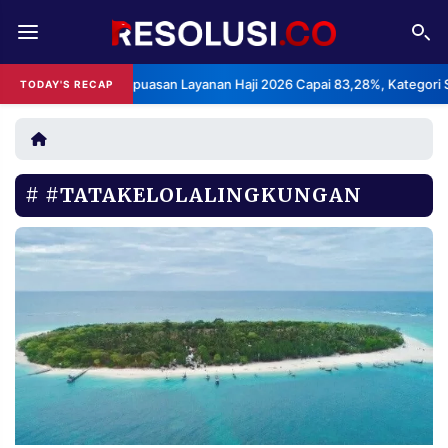
REDAKSI
TENTANG
BPS: Indeks Kepuasan Layanan Haji 2026 Capai 83,28%, Kategori Sanga
TODAY'S RECAP
RESOLUSI
IKLAN
TV
#TATAKELOLALINGKUNGAN
RUBRIKASI
EDITORIAL
AKSARA
FINANSIA
PERSONA
DAERAH
NASIONAL
MANCA
SPORT
INFORMASI
PRIVACY
BERITA