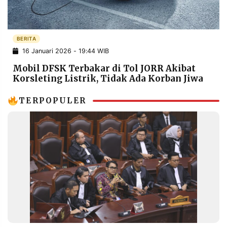
POLICY
WARGA
INFORMASI
KIRIM
IKLAN
TULISAN
BERITA
16 Januari 2026 - 19:44 WIB
PENGADUAN
TERM
OF
Mobil DFSK Terbakar di Tol JORR Akibat
SERVICE
Korsleting Listrik, Tidak Ada Korban Jiwa
TERPOPULER
IKUTI
KAMI
©
PT.
RESOLUSI