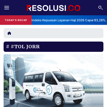
REDAKSI
TENTANG
BPS: Indeks Kepuasan Layanan Haji 2026 Capai 83,28%,
TODAY'S RECAP
RESOLUSI
IKLAN
TV
#TOL JORR
RUBRIKASI
EDITORIAL
AKSARA
FINANSIA
PERSONA
DAERAH
NASIONAL
MANCA
SPORT
INFORMASI
PRIVACY
BERITA