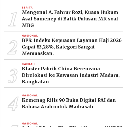
MEDIA
1
PRAMUDITA
BERITA
Mengenal A. Fahrur Rozi, Kuasa Hukum
Asal Sumenep di Balik Putusan MK soal
MBG
©
Resolusi.co
2
NASIONAL
-
BPS: Indeks Kepuasan Layanan Haji 2026
2026
Capai 83,28%, Kategori Sangat
Memuaskan.
PT.
RESOLUSI
MEDIA
3
PRAMUDITA
DAERAH
Klaster Pabrik China Berencana
Direlokasi ke Kawasan Industri Madura,
Bangkalan
4
NASIONAL
Kemenag Rilis 90 Buku Digital PAI dan
Bahasa Arab untuk Madrasah
NASIONAL