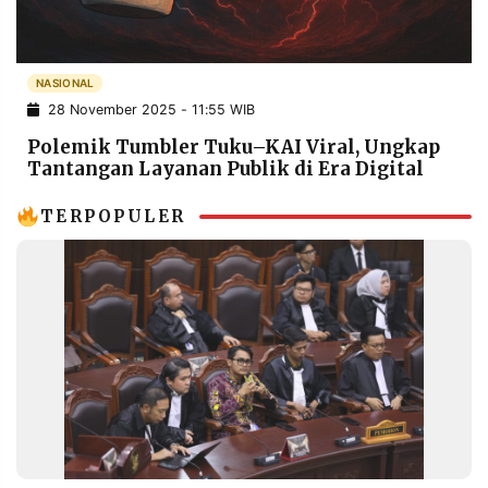
POLICY
WARGA
INFORMASI
KIRIM
IKLAN
TULISAN
NASIONAL
28 November 2025 - 11:55 WIB
PENGADUAN
TERM
OF
Polemik Tumbler Tuku–KAI Viral, Ungkap
SERVICE
Tantangan Layanan Publik di Era Digital
TERPOPULER
IKUTI
KAMI
©
PT.
RESOLUSI