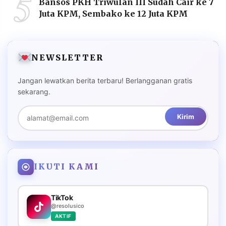
5
Bansos PKH Triwulan III Sudah Cair ke 7
Juta KPM, Sembako ke 12 Juta KPM
NEWSLETTER
Jangan lewatkan berita terbaru! Berlangganan gratis
sekarang.
Kirim
IKUTI KAMI
TikTok
@resolusico
AKTIF