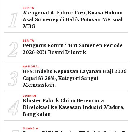
MEDIA
1
PRAMUDITA
BERITA
Mengenal A. Fahrur Rozi, Kuasa Hukum
Asal Sumenep di Balik Putusan MK soal
MBG
©
Resolusi.co
2
-
BERITA
2026
Pengurus Forum TBM Sumenep Periode
2026-2031 Resmi Dilantik
PT.
RESOLUSI
MEDIA
3
PRAMUDITA
NASIONAL
BPS: Indeks Kepuasan Layanan Haji 2026
Capai 83,28%, Kategori Sangat
Memuaskan.
4
DAERAH
Klaster Pabrik China Berencana
Direlokasi ke Kawasan Industri Madura,
Bangkalan
FINANSIA