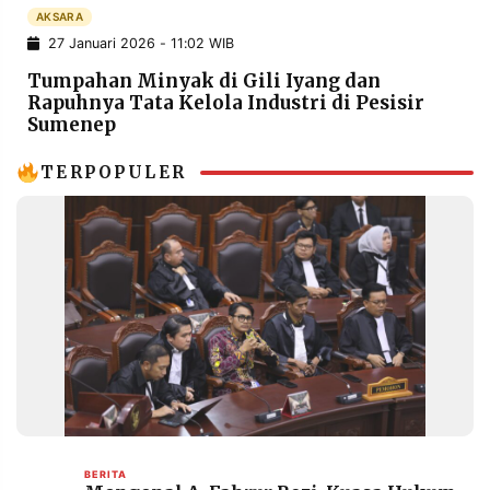
POLICY
WARGA
AKSARA
27 Januari 2026 - 11:02 WIB
INFORMASI
KIRIM
IKLAN
TULISAN
Tumpahan Minyak di Gili Iyang dan
Rapuhnya Tata Kelola Industri di Pesisir
PENGADUAN
TERM
Sumenep
OF
SERVICE
TERPOPULER
IKUTI
KAMI
©
PT.
BERITA
RESOLUSI