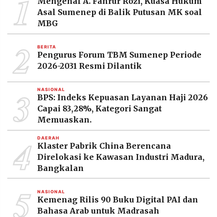
1
Mengenal A. Fahrur Rozi, Kuasa Hukum
MEDIA
Asal Sumenep di Balik Putusan MK soal
PRAMUDITA
MBG
2
BERITA
©
Pengurus Forum TBM Sumenep Periode
Resolusi.co
-
2026-2031 Resmi Dilantik
2026
3
PT.
NASIONAL
BPS: Indeks Kepuasan Layanan Haji 2026
RESOLUSI
MEDIA
Capai 83,28%, Kategori Sangat
PRAMUDITA
Memuaskan.
4
DAERAH
Klaster Pabrik China Berencana
Direlokasi ke Kawasan Industri Madura,
Bangkalan
5
NASIONAL
Kemenag Rilis 90 Buku Digital PAI dan
Bahasa Arab untuk Madrasah