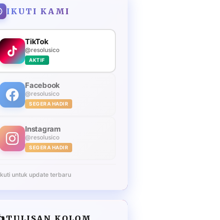
IKUTI KAMI
TikTok
@resolusico
AKTIF
Facebook
@resolusico
SEGERA HADIR
Instagram
@resolusico
SEGERA HADIR
Ikuti untuk update terbaru
️
TULISAN KOLOM