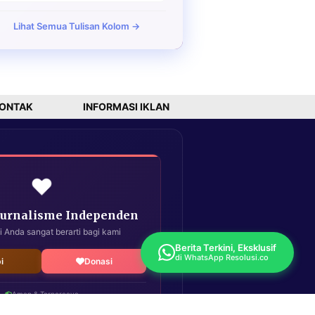
Lihat Semua Tulisan Kolom →
ONTAK
INFORMASI IKLAN
❤️
Jurnalisme Independen
i Anda sangat berarti bagi kami
Berita Terkini, Eksklusif
di WhatsApp Resolusi.co
i
Donasi
Aman & Terpercaya