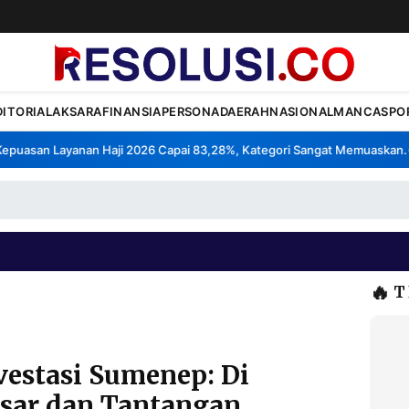
DITORIAL
AKSARA
FINANSIA
PERSONA
DAERAH
NASIONAL
MANCA
SPO
uasan Layanan Haji 2026 Capai 83,28%, Kategori Sangat Memuaskan.
•
🔥
T
estasi Sumenep: Di
esar dan Tantangan