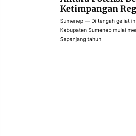
POLICY
WARGA
Ketimpangan Reg
INFORMASI
KIRIM
IKLAN
TULISAN
Sumenep — Di tengah geliat in
Kabupaten Sumenep mulai men
PENGADUAN
TERM
OF
Sepanjang tahun
SERVICE
IKUTI
KAMI
©
PT.
RESOLUSI