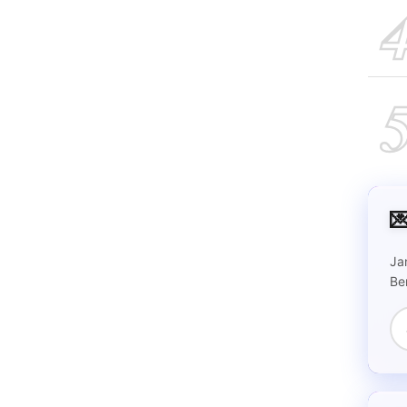

Ja
Be