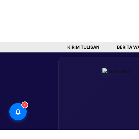
KIRIM TULISAN
BERITA W
!