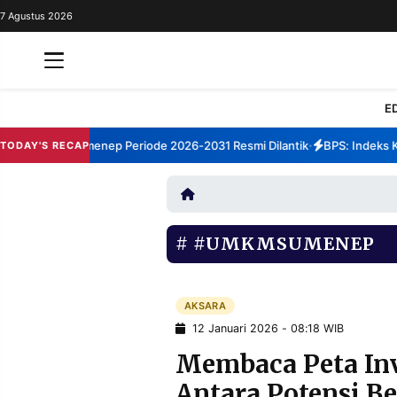
7 Agustus 2026
REDAKSI
TENTANG
RESOLUSI
IKLAN
E
TV
rum TBM Sumenep Periode 2026-2031 Resmi Dilantik
BPS: Indeks Kep
TODAY'S RECAP
•
RUBRIKASI
EDITORIAL
AKSARA
FINANSIA
PERSONA
#UMKMSUMENEP
DAERAH
NASIONAL
MANCA
SPORT
AKSARA
12 Januari 2026 - 08:18 WIB
Membaca Peta Inv
INFORMASI
Antara Potensi B
PRIVACY
BERITA