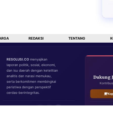
ARGA
REDAKSI
TENTANG
K
RESOLUSI.CO
menyajikan
laporan politik, sosial, ekonomi,
dan isu daerah dengan ketelitian
analitis dan narasi memukau,
Dukung 
serta berkomitmen membingkai
Kontribus
peristiwa dengan perspektif
cerdas-berintegritas.
Kop
IKUTI KAMI