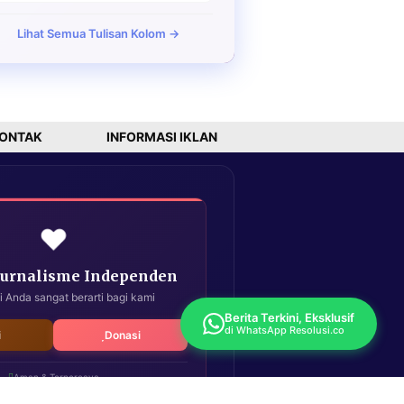
Lihat Semua Tulisan Kolom →
ONTAK
INFORMASI IKLAN
❤️
Jurnalisme Independen
i Anda sangat berarti bagi kami
Berita Terkini, Eksklusif
di WhatsApp Resolusi.co
i
Donasi
Aman & Terpercaya