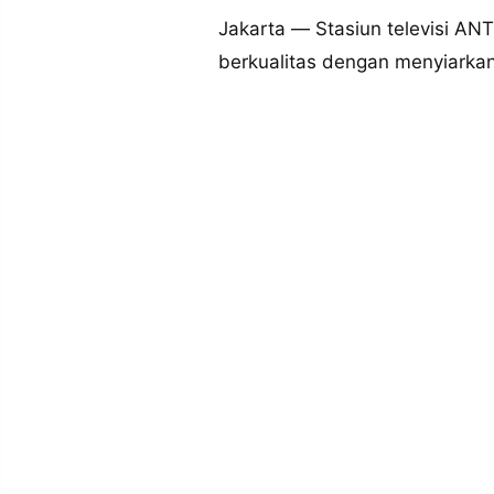
MEDIA
PRAMUDITA
Jakarta — Stasiun televisi A
berkualitas dengan menyiarka
©
Resolusi.co
-
2026
PT.
RESOLUSI
MEDIA
PRAMUDITA