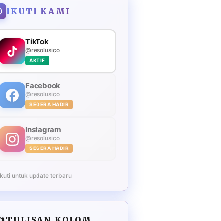
IKUTI KAMI
TikTok
@resolusico
AKTIF
Facebook
@resolusico
SEGERA HADIR
Instagram
@resolusico
SEGERA HADIR
Ikuti untuk update terbaru
️
TULISAN KOLOM