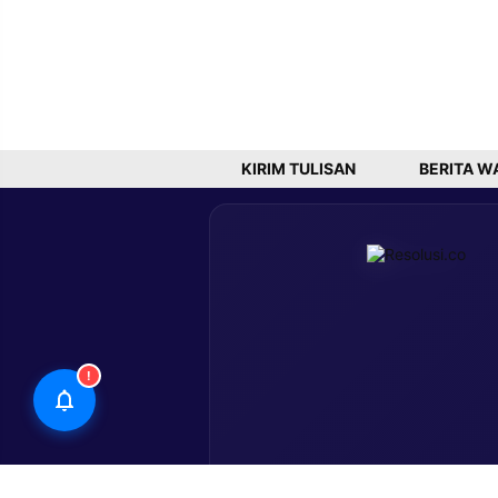
KIRIM TULISAN
BERITA W
!