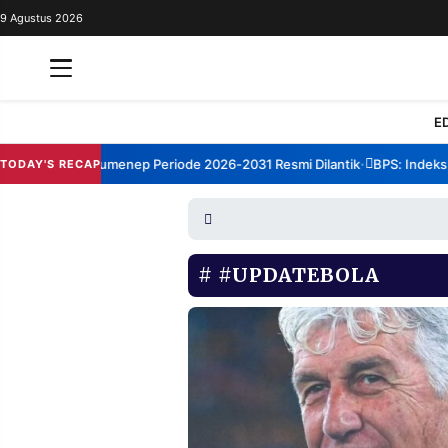
9 Agustus 2026
REDAKSI
TENTANG
RESOLUSI
IKLAN
E
TV
orum TBM Sumenep Periode 2026-2031 Resmi Dilantik
BPS: Indeks Ke
TODAY'S RECAP
•
RUBRIKASI
EDITORIAL
AKSARA
FINANSIA
PERSONA
#UPDATEBOLA
DAERAH
NASIONAL
MANCA
SPORT
INFORMASI
PRIVACY
BERITA