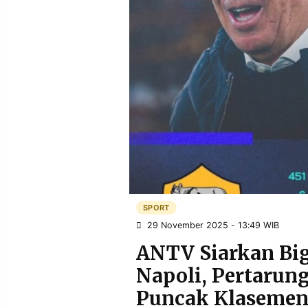
POLICY
WARGA
INFORMASI
KIRIM
IKLAN
TULISAN
PENGADUAN
TERM
OF
SERVICE
IKUTI
KAMI
SPORT
29 November 2025 - 13:49 WIB
ANTV Siarkan Bi
Napoli, Pertarun
©
Puncak Klaseme
PT.
RESOLUSI