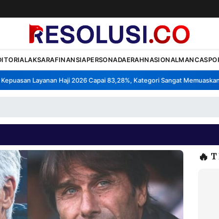
DITORIAL
AKSARA
FINANSIA
PERSONA
DAERAH
NASIONAL
MANCA
SPO
puasan Layanan Haji 2026 Capai 83,28%, Kategori Sangat Memuaskan.
•
🔥
T