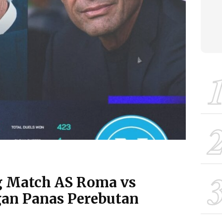
g Match AS Roma vs
gan Panas Perebutan
n