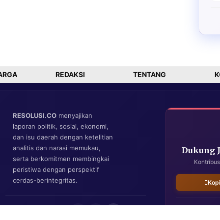
ARGA
REDAKSI
TENTANG
K
RESOLUSI.CO
menyajikan
laporan politik, sosial, ekonomi,
dan isu daerah dengan ketelitian
analitis dan narasi memukau,
Dukung 
serta berkomitmen membingkai
Kontribus
peristiwa dengan perspektif
cerdas-berintegritas.
Kop
IKUTI KAMI