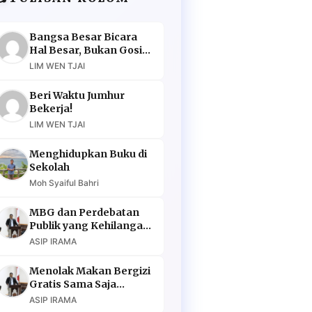
Bangsa Besar Bicara
Hal Besar, Bukan Gosip
Murahan
LIM WEN TJAI
Beri Waktu Jumhur
Bekerja!
LIM WEN TJAI
Menghidupkan Buku di
Sekolah
Moh Syaiful Bahri
MBG dan Perdebatan
Publik yang Kehilangan
Argumen
ASIP IRAMA
Menolak Makan Bergizi
Gratis Sama Saja
Menolak Masa Depan
ASIP IRAMA