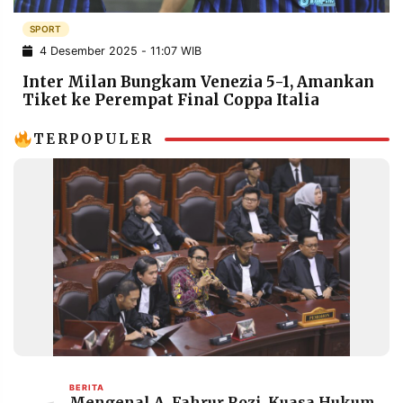
POLICY
WARGA
SPORT
INFORMASI
KIRIM
4 Desember 2025 - 11:07 WIB
IKLAN
TULISAN
Inter Milan Bungkam Venezia 5-1, Amankan
PENGADUAN
TERM
Tiket ke Perempat Final Coppa Italia
OF
SERVICE
TERPOPULER
IKUTI
KAMI
©
PT.
BERITA
Mengenal A. Fahrur Rozi, Kuasa Hukum
RESOLUSI