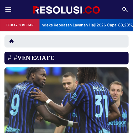
REDAKSI
TENTANG
BPS: Indeks Kepuasan Layanan Haji 2026 Capai 83,28%,
TODAY'S RECAP
RESOLUSI
IKLAN
TV
#VENEZIAFC
RUBRIKASI
EDITORIAL
AKSARA
FINANSIA
PERSONA
DAERAH
NASIONAL
MANCA
SPORT
INFORMASI
PRIVACY
BERITA