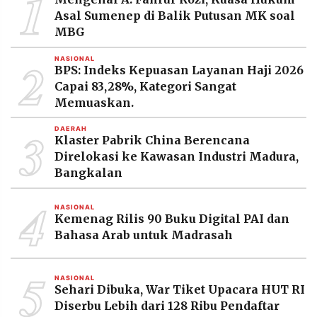
1
MEDIA
Asal Sumenep di Balik Putusan MK soal
PRAMUDITA
MBG
2
NASIONAL
BPS: Indeks Kepuasan Layanan Haji 2026
©
Resolusi.co
Capai 83,28%, Kategori Sangat
-
Memuaskan.
2026
3
DAERAH
PT.
Klaster Pabrik China Berencana
RESOLUSI
MEDIA
Direlokasi ke Kawasan Industri Madura,
PRAMUDITA
Bangkalan
4
NASIONAL
Kemenag Rilis 90 Buku Digital PAI dan
Bahasa Arab untuk Madrasah
5
NASIONAL
Sehari Dibuka, War Tiket Upacara HUT RI
Diserbu Lebih dari 128 Ribu Pendaftar