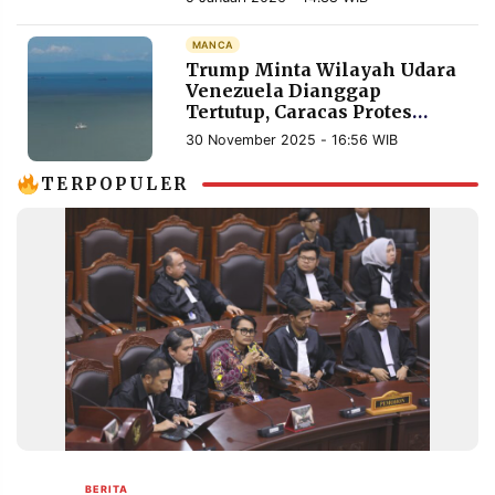
MEDIA
PRAMUDITA
MANCA
Trump Minta Wilayah Udara
Venezuela Dianggap
Tertutup, Caracas Protes
©
Resolusi.co
Keras
30 November 2025 - 16:56 WIB
-
2026
TERPOPULER
PT.
RESOLUSI
MEDIA
PRAMUDITA
BERITA