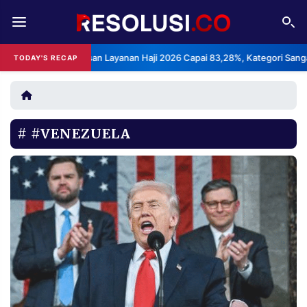
REDAKSI
TENTANG
ndeks Kepuasan Layanan Haji 2026 Capai 83,28%, Kategori Sangat Memu
TODAY'S RECAP
RESOLUSI
IKLAN
TV
#VENEZUELA
RUBRIKASI
EDITORIAL
AKSARA
FINANSIA
PERSONA
DAERAH
NASIONAL
MANCA
SPORT
INFORMASI
PRIVACY
BERITA