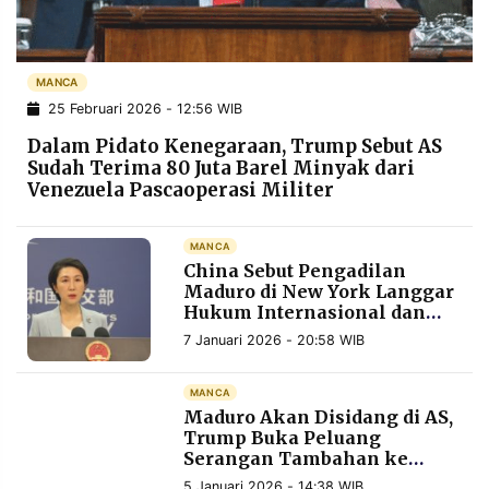
POLICY
WARGA
INFORMASI
KIRIM
IKLAN
TULISAN
MANCA
25 Februari 2026 - 12:56 WIB
PENGADUAN
TERM
OF
Dalam Pidato Kenegaraan, Trump Sebut AS
SERVICE
Sudah Terima 80 Juta Barel Minyak dari
Venezuela Pascaoperasi Militer
IKUTI
MANCA
KAMI
China Sebut Pengadilan
Maduro di New York Langgar
Hukum Internasional dan
Kedaulatan Venezuela
7 Januari 2026 - 20:58 WIB
MANCA
Maduro Akan Disidang di AS,
Trump Buka Peluang
Serangan Tambahan ke
©
PT.
Venezuela
RESOLUSI
5 Januari 2026 - 14:38 WIB