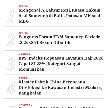
MEDIA
1
PRAMUDITA
BERITA
Mengenal A. Fahrur Rozi, Kuasa Hukum
Asal Sumenep di Balik Putusan MK soal
MBG
©
Resolusi.co
2
-
BERITA
2026
Pengurus Forum TBM Sumenep Periode
2026-2031 Resmi Dilantik
PT.
RESOLUSI
MEDIA
3
PRAMUDITA
NASIONAL
BPS: Indeks Kepuasan Layanan Haji 2026
Capai 83,28%, Kategori Sangat
Memuaskan.
4
DAERAH
Klaster Pabrik China Berencana
Direlokasi ke Kawasan Industri Madura,
Bangkalan
NASIONAL