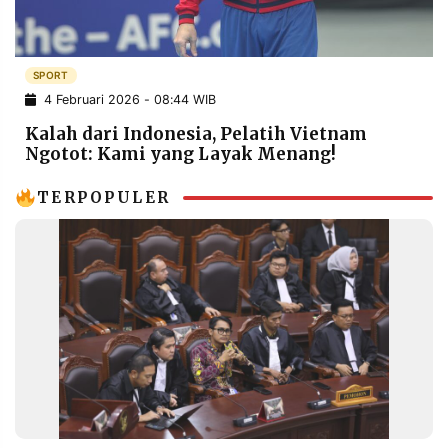
POLICY
WARGA
INFORMASI
KIRIM
IKLAN
TULISAN
SPORT
4 Februari 2026 - 08:44 WIB
PENGADUAN
TERM
OF
Kalah dari Indonesia, Pelatih Vietnam
SERVICE
Ngotot: Kami yang Layak Menang!
TERPOPULER
IKUTI
KAMI
©
PT.
RESOLUSI