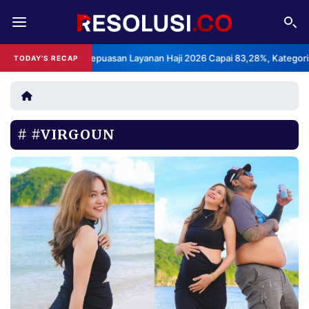
REDAKSI
TENTANG
PS: Indeks Kepuasan Layanan Haji 2026 Capai 83,28%, Kategori Sangat
TODAY'S RECAP
RESOLUSI
IKLAN
TV
#VIRGOUN
RUBRIKASI
EDITORIAL
AKSARA
FINANSIA
PERSONA
DAERAH
NASIONAL
MANCA
SPORT
INFORMASI
PRIVACY
BERITA