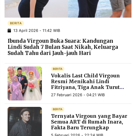
POLICY
WARGA
INFORMASI
KIRIM
IKLAN
TULISAN
BERITA
13 April 2026 - 11:42 WIB
PENGADUAN
TERM
OF
Ibunda Virgoun Buka Suara: Kandungan
SERVICE
Lindi Sudah 7 Bulan Saat Nikah, Keluarga
Sudah Tahu dari Jauh-jauh Hari
IKUTI
BERITA
KAMI
Vokalis Last Child Virgoun
Resmi Menikahi Lindi
Fitriyana, Tiga Anak Turut
Dampingi di Pelaminan
27 Februari 2026 - 04:21 WIB
BERITA
Ternyata Virgoun yang Bayar
Semua ART di Rumah Inara,
Fakta Baru Terungkap
©
PT.
RESOLUSI
5 Februari 2026 - 22:24 WIB