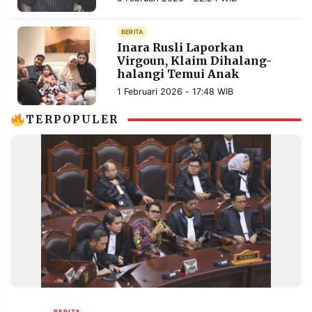
MEDIA
PRAMUDITA
BERITA
Inara Rusli Laporkan
Virgoun, Klaim Dihalang-
halangi Temui Anak
©
Resolusi.co
-
1 Februari 2026 - 17:48 WIB
2026
TERPOPULER
PT.
RESOLUSI
MEDIA
PRAMUDITA
BERITA