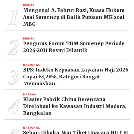
MEDIA
1
BERITA
PRAMUDITA
Mengenal A. Fahrur Rozi, Kuasa Hukum
Asal Sumenep di Balik Putusan MK soal
MBG
©
2
Resolusi.co
BERITA
-
Pengurus Forum TBM Sumenep Periode
2026
2026-2031 Resmi Dilantik
PT.
RESOLUSI
MEDIA
3
NASIONAL
PRAMUDITA
BPS: Indeks Kepuasan Layanan Haji 2026
Capai 83,28%, Kategori Sangat
Memuaskan.
4
DAERAH
Klaster Pabrik China Berencana
Direlokasi ke Kawasan Industri Madura,
Bangkalan
NASIONAL
Sehari Dibuka, War Tiket Upacara HUT RI