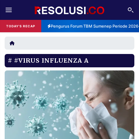
REDAKSI
TENTANG
Pengurus Forum TBM Sumenep Periode 2026-2
TODAY'S RECAP
RESOLUSI
IKLAN
TV
#VIRUS INFLUENZA A
RUBRIKASI
EDITORIAL
AKSARA
FINANSIA
PERSONA
DAERAH
NASIONAL
MANCA
SPORT
INFORMASI
PRIVACY
BERITA