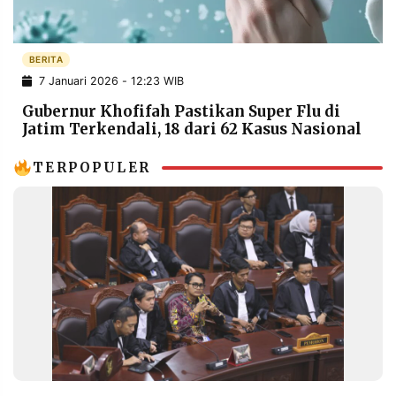
POLICY
WARGA
INFORMASI
KIRIM
IKLAN
TULISAN
BERITA
7 Januari 2026 - 12:23 WIB
PENGADUAN
TERM
OF
Gubernur Khofifah Pastikan Super Flu di
SERVICE
Jatim Terkendali, 18 dari 62 Kasus Nasional
TERPOPULER
IKUTI
KAMI
©
PT.
RESOLUSI