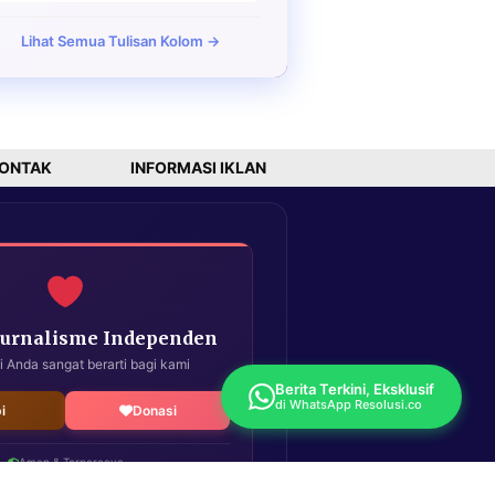
Lihat Semua Tulisan Kolom →
ONTAK
INFORMASI IKLAN
Jurnalisme Independen
i Anda sangat berarti bagi kami
Berita Terkini, Eksklusif
di WhatsApp Resolusi.co
i
Donasi
Aman & Terpercaya