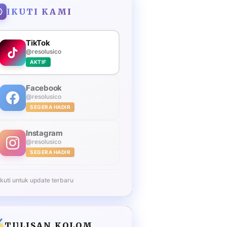
IKUTI KAMI
TikTok
@resolusico
AKTIF
Facebook
@resolusico
SEGERA HADIR
Instagram
@resolusico
SEGERA HADIR
Ikuti untuk update terbaru
TULISAN KOLOM