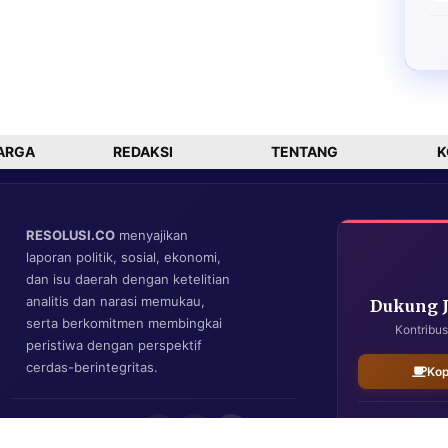
ARGA
REDAKSI
TENTANG
K
RESOLUSI.CO
menyajikan
laporan politik, sosial, ekonomi,
dan isu daerah dengan ketelitian
analitis dan narasi memukau,
Dukung 
serta berkomitmen membingkai
Kontribus
peristiwa dengan perspektif
cerdas-berintegritas.
Kop
IKUTI KAMI