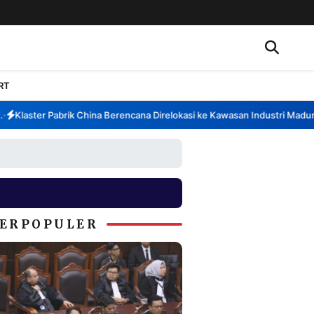
RT
Klaster Pabrik China Berencana Direlokasi ke Kawasan Industri Madura, 
ERPOPULER