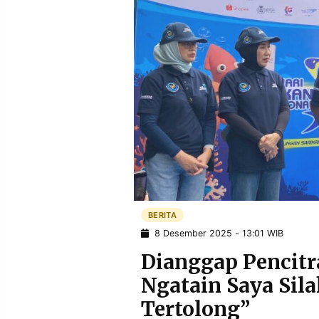
POLICY
WARGA
INFORMASI
KIRIM
IKLAN
TULISAN
PENGADUAN
TERM
OF
SERVICE
IKUTI
KAMI
BERITA
8 Desember 2025 - 13:01 WIB
Dianggap Pencitr
Ngatain Saya Sil
©
Tertolong”
PT.
RESOLUSI