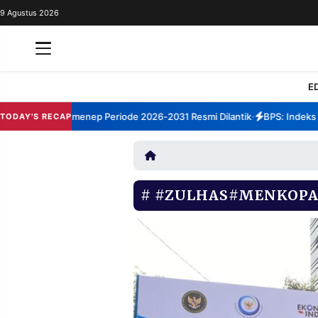
9 Agustus 2026
REDAKSI
TENTANG
RESOLUSI
IKLAN
E
TV
rum TBM Sumenep Periode 2026-2031 Resmi Dilantik
BPS: Indeks Kep
TODAY'S RECAP
•
RUBRIKASI
EDITORIAL
AKSARA
FINANSIA
PERSONA
#ZULHAS#MENKOP
DAERAH
NASIONAL
MANCA
SPORT
INFORMASI
PRIVACY
BERITA