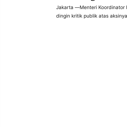
MEDIA
PRAMUDITA
Jakarta —Menteri Koordinator
dingin kritik publik atas aks
©
Resolusi.co
-
2026
PT.
RESOLUSI
MEDIA
PRAMUDITA