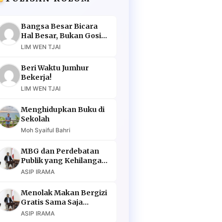
Bangsa Besar Bicara
Hal Besar, Bukan Gosip
Murahan
LIM WEN TJAI
Beri Waktu Jumhur
Bekerja!
LIM WEN TJAI
Menghidupkan Buku di
Sekolah
Moh Syaiful Bahri
MBG dan Perdebatan
Publik yang Kehilangan
Argumen
ASIP IRAMA
Menolak Makan Bergizi
Gratis Sama Saja
Menolak Masa Depan
ASIP IRAMA