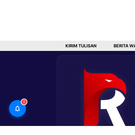
KIRIM TULISAN
BERITA W
!