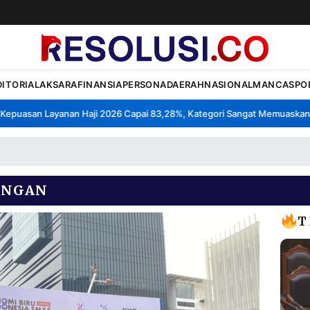
DITORIAL
AKSARA
FINANSIA
PERSONA
DAERAH
NASIONAL
MANCA
SPO
uasan Layanan Haji 2026 Capai 83,28%, Kategori Sangat Memuaskan.
•
ANGAN
T