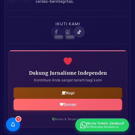
cerdas-berintegritas.
IKUTI KAMI
Dukung Jurnalisme Independen
Kontribusi Anda sangat berarti bagi kami
Kopi
Donasi
!
Aman & Terpercaya
Berita Terkini, Eksklusif
di WhatsApp Resolusi.co