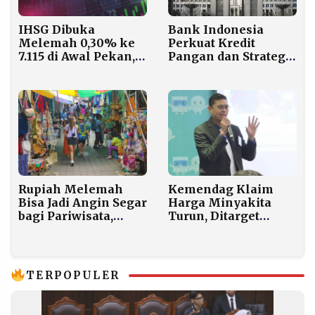
IHSG Dibuka
Bank Indonesia
Melemah 0,30% ke
Perkuat Kredit
7.115 di Awal Pekan,
Pangan dan Strategi
Pasar Lebih Khawatir
4K untuk
Eskalasi Geopolitik
Kendalikan Inflasi
ketimbang Janji
Jelang Lebaran 2026
Disiplin Fiskal
Prabowo
Kemendag Klaim
Rupiah Melemah
Harga Minyakita
Bisa Jadi Angin Segar
Turun, Ditarget
bagi Pariwisata,
Kembali ke HET
Turis ASEAN
pada Akhir Februari
Berpotensi Pilih
Indonesia
TERPOPULER