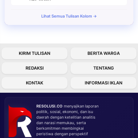
Lihat Semua Tulisan Kolom →
KIRIM TULISAN
BERITA WARGA
REDAKSI
TENTANG
KONTAK
INFORMASI IKLAN
RESOLUSI.CO
menyajikan laporan
politik, sosial, ekonomi, dan isu
daerah dengan ketelitian analitis
dan narasi memukau, serta
berkomitmen membingkai
peristiwa dengan perspektif