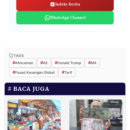
Indeks Berita
WhatsApp Channel
TAGS
#
#
#
#
#Ancaman
AS
Donald Trump
MA
#
#
Pasad Keuangan Global
Tarif
BACA JUGA