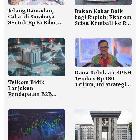
Jelang Ramadan,
Bukan Kabar Baik
Cabai di Surabaya
bagi Rupiah: Ekonom
Sentuh Rp 85 Ribu,
Sebut Kembali ke Rp
Warga Beli Langsung
16.000 Masih Jauh
ke Petani Bisa Lebih
dari Kenyataan
Murah
Dana Kelolaan BPKH
Tembus Rp 180
Telkom Bidik
Triliun, Ini Strategi
Lonjakan
Pengelolaannya
Pendapatan B2B
Lewat Ekosistem
Digital dan Solusi AI
Terintegrasi