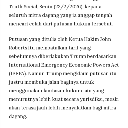
Amerika, sementara Tiongkok dan India juga
MEDIA
Truth Social, Senin (23/2/2026), kepada
menunjukkan penolakan serupa atas eskalasi
PRAMUDITA
kebijakan tarif Trump.
seluruh mitra dagang yang ia anggap tengah
Pasar keuangan global merespons negatif: Dow
mencari celah dari putusan hukum tersebut.
Jones turun 1,65 persen, S&P 500 melemah 1,02
©
Resolusi.co
persen, dan Nasdaq terkoreksi 1,01 persen,
-
Putusan yang ditulis oleh Ketua Hakim John
sementara dolar AS melemah terhadap Euro dan
2026
Yen di tengah meningkatnya ketidakpastian
Roberts itu membatalkan tarif yang
kebijakan dagang Washington.
PT.
sebelumnya diberlakukan Trump berdasarkan
RESOLUSI
MEDIA
International Emergency Economic Powers Act
PRAMUDITA
(IEEPA). Namun Trump mengklaim putusan itu
justru membuka jalan baginya untuk
menggunakan landasan hukum lain yang
menurutnya lebih kuat secara yurisdiksi, meski
akan terasa jauh lebih menyakitkan bagi mitra
dagang.