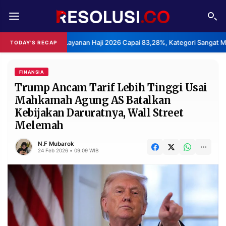
REDAKSI
TENTANG
uasan Layanan Haji 2026 Capai 83,28%, Kategori Sangat Memuaskan.
TODAY'S RECAP
RESOLUSI
IKLAN
TV
FINANSIA
Trump Ancam Tarif Lebih Tinggi Usai
Mahkamah Agung AS Batalkan
RUBRIKASI
Kebijakan Daruratnya, Wall Street
EDITORIAL
AKSARA
Melemah
FINANSIA
PERSONA
N.F Mubarok
24 Feb 2026 • 09:09 WIB
DAERAH
NASIONAL
MANCA
SPORT
INFORMASI
PRIVACY
BERITA