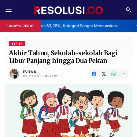
REDAKSI
TENTANG
i 2026 Capai 83,28%, Kategori Sangat Memuaskan.
Klaster Pa
TODAY'S RECAP
•
RESOLUSI
IKLAN
TV
BERITA
Akhir Tahun, Sekolah-sekolah Bagi
Libur Panjang hingga Dua Pekan
RUBRIKASI
EDITORIAL
AKSARA
EVITA R.
08 Des 2025 • 06:41 WIB
FINANSIA
PERSONA
DAERAH
NASIONAL
MANCA
SPORT
INFORMASI
PRIVACY
BERITA