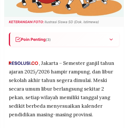
POLICY
WARGA
INFORMASI
KIRIM
IKLAN
TULISAN
KETERANGAN FOTO:
Ilustrasi Siswa SD (Dok. Istimewa)
PENGADUAN
TERM
OF
SERVICE
Poin Penting
(3)
Libur akhir tahun anak sekolah tahun ajaran
2025/2026 berlangsung rata-rata 9–14 hari,
beberapa provinsi memberi jatah lebih panjang,
, Jakarta – Semester ganjil tahun
IKUTI
KAMI
seperti Jawa Barat hingga 16 hari.
ajaran 2025/2026 hampir rampung, dan libur
Tanggal libur berbeda tiap provinsi
sekolah akhir tahun segera dimulai. Meski
menyesuaikan kalender pendidikan, kondisi
secara umum libur berlangsung sekitar 2
daerah, dan kalender keagamaan, mulai akhir
Desember 2025 hingga awal Januari 2026.
pekan, setiap wilayah memiliki tanggal yang
Libur ini dimanfaatkan siswa untuk beristirahat,
sedikit berbeda menyesuaikan kalender
mencoba aktivitas baru, dan mempersiapkan diri
pendidikan masing-masing provinsi.
sebelum memasuki semester genap Januari
©
2026.
PT.
RESOLUSI