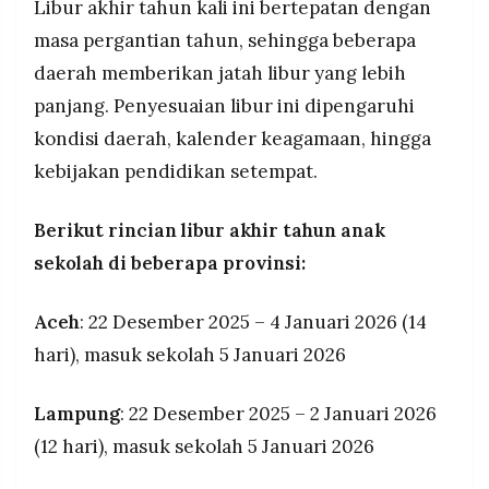
Libur akhir tahun kali ini bertepatan dengan
MEDIA
PRAMUDITA
masa pergantian tahun, sehingga beberapa
daerah memberikan jatah libur yang lebih
panjang. Penyesuaian libur ini dipengaruhi
©
Resolusi.co
kondisi daerah, kalender keagamaan, hingga
-
2026
kebijakan pendidikan setempat.
PT.
RESOLUSI
Berikut rincian libur akhir tahun anak
MEDIA
PRAMUDITA
sekolah di beberapa provinsi:
Aceh
: 22 Desember 2025 – 4 Januari 2026 (14
hari), masuk sekolah 5 Januari 2026
Lampung
: 22 Desember 2025 – 2 Januari 2026
(12 hari), masuk sekolah 5 Januari 2026