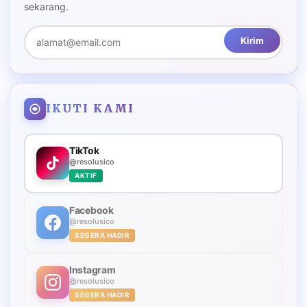
sekarang.
Kirim
IKUTI KAMI
TikTok
@resolusico
AKTIF
Facebook
@resolusico
SEGERA HADIR
Instagram
@resolusico
SEGERA HADIR