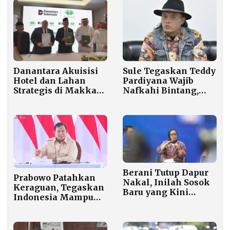
Sule Tegaskan Teddy
Danantara Akuisisi
Pardiyana Wajib
Hotel dan Lahan
Nafkahi Bintang,
Strategis di Makkah,
Bukan Tanggung
Perkuat Investasi
Jawab Rizky Febian
Global
Berani Tutup Dapur
Prabowo Patahkan
Nakal, Inilah Sosok
Keraguan, Tegaskan
Baru yang Kini
Indonesia Mampu
Pimpin Badan Gizi
Swasembada Pangan
Nasional
Tiap Tahun