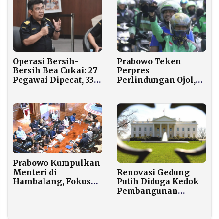
Prabowo Teken
Operasi Bersih-
Perpres
Bersih Bea Cukai: 27
Perlindungan Ojol,
Pegawai Dipecat, 33
Potongan Aplikator
Lainnya Dalam
Dipangkas dari 20
Proses Hukuman
Persen Menjadi 8
Fraud
Persen
Prabowo Kumpulkan
Renovasi Gedung
Menteri di
Putih Diduga Kedok
Hambalang, Fokus
Pembangunan
Pengungsi Bencana
Bunker Rahasia Era
hingga Kesiapan
Trump
Nataru